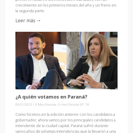
crecimiento en los primeros meses del año y un freno en
la segunda parte.
Leer más 🠒
¿A quién votamos en Paraná?
09/21/2023
/
X-Mas Revista
,
X-mas Revista N° 74
Como hicimos en la edición anterior con los candidatos a
gobernador, ahora vamos por los principales candidatos a
intendente de la ciudad capital. Paraná sufrió durante
varios años de pésimas intendencias que la llevaron a una