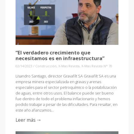
“El verdadero crecimiento que
necesitamos es en infraestructura”
02/14/2023
/
Construcción
,
X-Mas Revista
,
X-Mas Revista N° 70
Lisandro Santiago, director Gravafilt SA Gravafilt SA es una
empresa minera especializada en gravas y arenas
especiales para el sector petroquímico o la potabilización
de aguas, entre otros usos. El balance puede ser bueno
fue dentro de todo el problema inflacionario y hemos
podido trabajar a pesar de las dificultades. Para resaltar, en
este año afianzamos…
Leer más 🠒