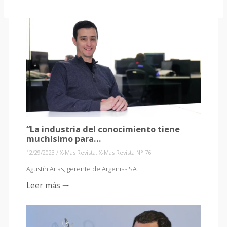
“La industria del conocimiento tiene
muchísimo para…
12/29/2023
/
X-Mas Revista
,
X-Mas Revista N° 76
Agustín Arias, gerente de Argeniss SA
Leer más 🠒