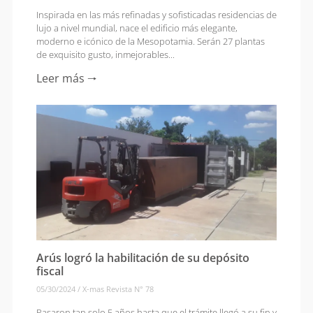
Inspirada en las más refinadas y sofisticadas residencias de
lujo a nivel mundial, nace el edificio más elegante,
moderno e icónico de la Mesopotamia. Serán 27 plantas
de exquisito gusto, inmejorables...
Leer más 🠒
Arús logró la habilitación de su depósito
fiscal
05/30/2024
/
X-mas Revista N° 78
Pasaron tan solo 5 años hasta que el trámite llegó a su fin y