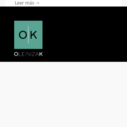
Leer más 🠒
Líder en la producción
de contenidos e innovación
de tecnologías de la información.
La mirada de quienes verdaderamente