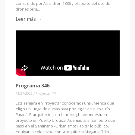
construido por Arnaldi en 1886 y el aporte del uso de
drones para…
Leer más 🠒
Programa 346
11/27/2023
/
Proyectar TV
Esta semana en Proyectar conocemos una vivienda que
eligió un juego de curvas para privilegiar visuales al río
Paraná. El arquitecto Juan Laurencigh nos muestra su
proyecto en Puerto Urquiza. Además, analizamos lo que
pasó en el Seminario «Urbanismo: Habitar lo público,
equipar lo colectivo», con la arquitecta Margarita Trlin