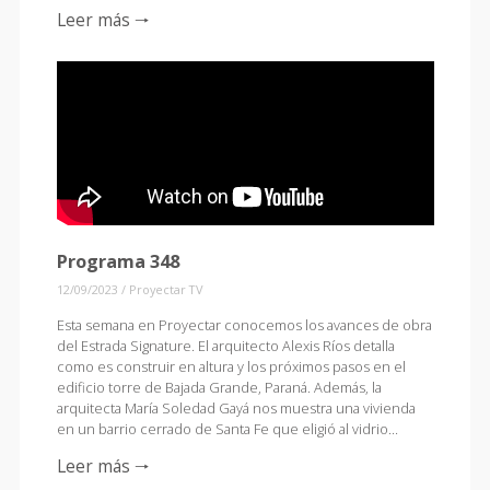
Leer más 🠒
Programa 348
12/09/2023
/
Proyectar TV
Esta semana en Proyectar conocemos los avances de obra
del Estrada Signature. El arquitecto Alexis Ríos detalla
como es construir en altura y los próximos pasos en el
edificio torre de Bajada Grande, Paraná. Además, la
arquitecta María Soledad Gayá nos muestra una vivienda
en un barrio cerrado de Santa Fe que eligió al vidrio…
Leer más 🠒