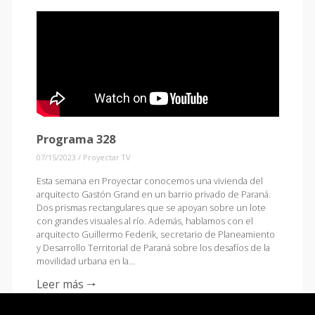
Programa 328
07/15/2023
/
Proyectar TV
Esta semana en Proyectar conocemos una vivienda del
arquitecto Gastón Grand en un barrio privado de Paraná.
Dos prismas rectangulares que se apoyan sobre un lote
con grandes visuales al río. Además, hablamos con el
arquitecto Guillermo Federik, secretario de Planeamiento
y Desarrollo Territorial de Paraná sobre los desafíos de la
movilidad urbana en la…
Leer más 🠒