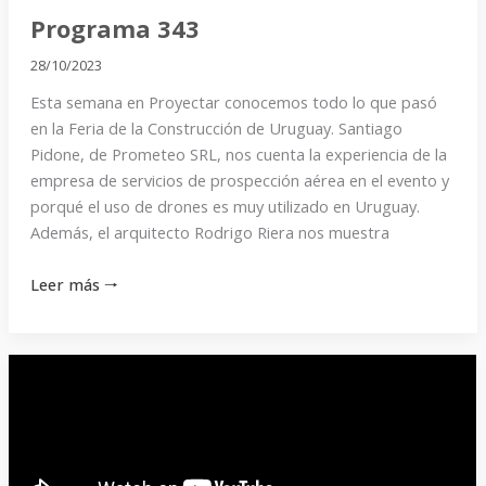
Programa 343
28/10/2023
Esta semana en Proyectar conocemos todo lo que pasó
en la Feria de la Construcción de Uruguay. Santiago
Pidone, de Prometeo SRL, nos cuenta la experiencia de la
empresa de servicios de prospección aérea en el evento y
porqué el uso de drones es muy utilizado en Uruguay.
Además, el arquitecto Rodrigo Riera nos muestra
Leer más 🠒
Programa
342