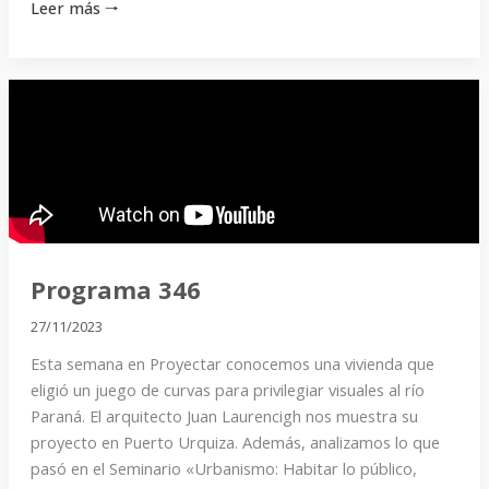
Leer más 🠒
Programa
346
Programa 346
27/11/2023
Esta semana en Proyectar conocemos una vivienda que
eligió un juego de curvas para privilegiar visuales al río
Paraná. El arquitecto Juan Laurencigh nos muestra su
proyecto en Puerto Urquiza. Además, analizamos lo que
pasó en el Seminario «Urbanismo: Habitar lo público,