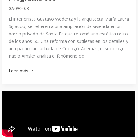
02/09/2023
El interiorista Gustavo Wedertz y la arquitecta María Laura
Sigaudo, se refieren a una ampliación de vivienda en un
barrio privado de Santa Fe que retomó una estética retro
de los años 50. Una reforma con sutilezas en los detalles y
una particular fachada de Cobogó. Además, el sociólogo
Pablo Amsler analiza el fenómeno de
Leer más 🠒
Programa
334