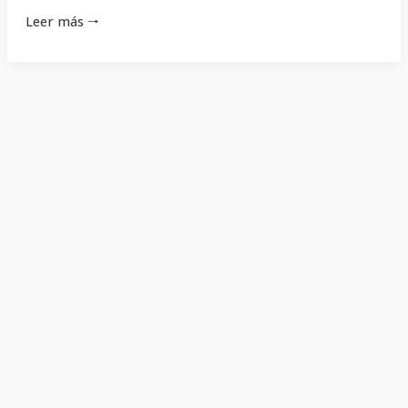
Leer más 🠒
Programa
338
Programa 338
23/09/2023
Esta semana en Proyectar, realizamos un programa