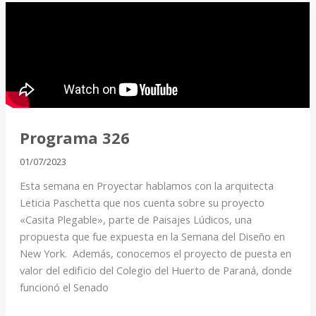
Programa
326
Programa 326
01/07/2023
Esta semana en Proyectar hablamos con la arquitecta
Leticia Paschetta que nos cuenta sobre su proyecto
«Casita Plegable», parte de Paisajes Lúdicos, una
propuesta que fue expuesta en la Semana del Diseño en
New York. Además, conocemos el proyecto de puesta en
valor del edificio del Colegio del Huerto de Paraná, donde
funcionó el Senado