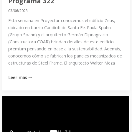
Programa 322
03/06/2023
Esta semana en Proyectar conocemos el edificio Zeus,
ubicado en barrio Candioti de Santa Fe. Paula Spahn
(Grupo Spahn) y el arquitecto Germán Dipnagracio
(Constructora COAR) brindan detalles de este edificio
premium pensando en base a la sustentabilidad. Además,
conocemos cómo se fabrican los paneles mecanizados de
estructuras de Steel Frame. El arquitecto Walter Meza
Leer más 🠒
Programa
321