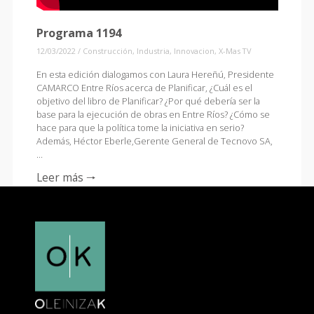
Programa 1194
12/03/2022
/
Construcción
,
Industria
,
Innovacion
,
X-Mas TV
En esta edición dialogamos con Laura Hereñú, Presidente
CAMARCO Entre Ríos acerca de Planificar, ¿Cuál es el
objetivo del libro de Planificar? ¿Por qué debería ser la
base para la ejecución de obras en Entre Ríos? ¿Cómo se
hace para que la política tome la iniciativa en serio?
Además, Héctor Eberle,Gerente General de Tecnovo SA,
…
Leer más 🠒