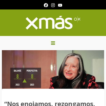
Ir
al
contenido
“Nos enojamos, rezongamos,