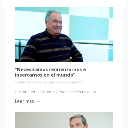
“Necesitamos reorientarnos e
insertarnos en el mundo”
12/29/2023
/
X-Mas Revista
,
X-Mas Revista N° 76
Héctor Eberle, Gerente General de Tecnovo SA
Leer más 🠒