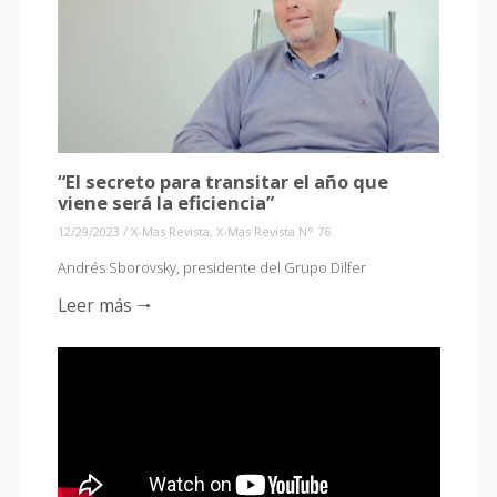
“El secreto para transitar el año que
viene será la eficiencia”
12/29/2023
/
X-Mas Revista
,
X-Mas Revista N° 76
Andrés Sborovsky, presidente del Grupo Dilfer
Leer más 🠒