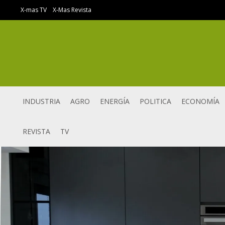
Ir
X-mas TV
X-Mas Revista
al
contenido
INDUSTRIA
AGRO
ENERGÍA
POLITICA
ECONOMÍA
REVISTA
TV