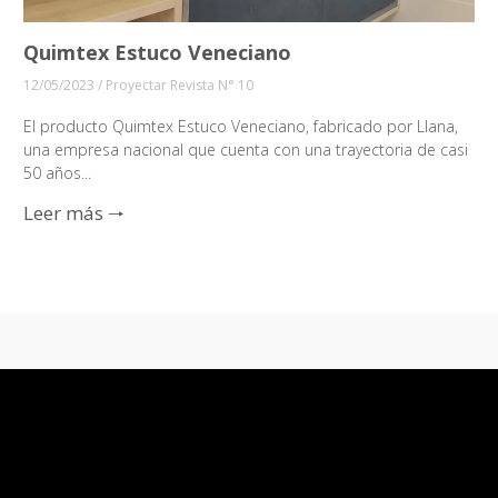
Quimtex Estuco Veneciano
12/05/2023
/
Proyectar Revista N° 10
El producto Quimtex Estuco Veneciano, fabricado por Llana,
una empresa nacional que cuenta con una trayectoria de casi
50 años...
Leer más 🠒