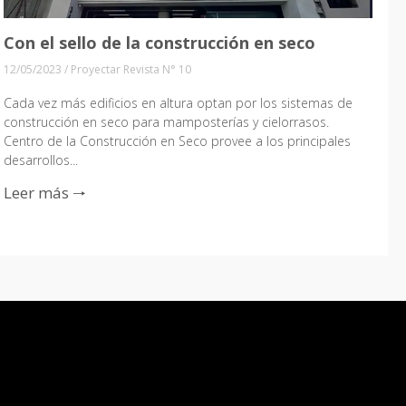
Con el sello de la construcción en seco
12/05/2023
/
Proyectar Revista N° 10
Cada vez más edificios en altura optan por los sistemas de
construcción en seco para mamposterías y cielorrasos.
Centro de la Construcción en Seco provee a los principales
desarrollos...
Leer más 🠒