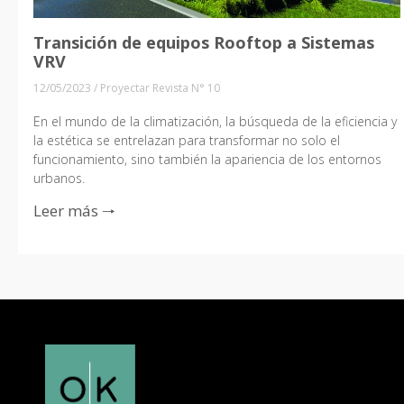
Transición de equipos Rooftop a Sistemas
VRV
12/05/2023
/
Proyectar Revista N° 10
En el mundo de la climatización, la búsqueda de la eficiencia y
la estética se entrelazan para transformar no solo el
funcionamiento, sino también la apariencia de los entornos
urbanos.
Leer más 🠒