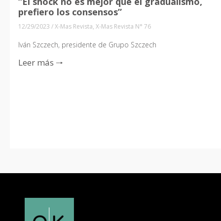
“El shock no es mejor que el gradualismo,
prefiero los consensos”
12/29/2023
/
X-Mas Revista
,
X-Mas Revista N° 76
Iván Szczech, presidente de Grupo Szczech
Leer más 🠒