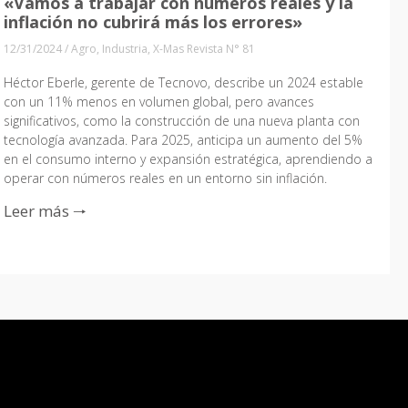
«Vamos a trabajar con números reales y la
inflación no cubrirá más los errores»
12/31/2024
/
Agro
,
Industria
,
X-Mas Revista N° 81
Héctor Eberle, gerente de Tecnovo, describe un 2024 estable
con un 11% menos en volumen global, pero avances
significativos, como la construcción de una nueva planta con
tecnología avanzada. Para 2025, anticipa un aumento del 5%
en el consumo interno y expansión estratégica, aprendiendo a
operar con números reales en un entorno sin inflación.
Leer más 🠒