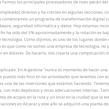
fuimos los principales procesadores de nuez pecán del 
 empleados directos y ha crecido en algunas secciones, c
o comenzamos un programa de transformación digital co
rdware, seguridad informática y datos. Hoy estamos inco
año ha sido del 5% aproximadamente y la rotación es baja
de tecnología. Como dijimos, es uno de los lugares dond
ma es que como no somos una empresa de tecnología, no 
or en dólares. De hacerlo, nos crearía una complicación i
plicado. En Argentina “nunca es momento de hacer una i
 puesto más foco en las actividades que tenemos con a
s una de las inversiones que estamos haciendo. Tenemos
s, con más depósitos y otras adecuaciones internas. Ta
nta de acopio en la ruta y un local en la ciudad que la
liaciones en Alcaraz y este año se adquirió una planta d