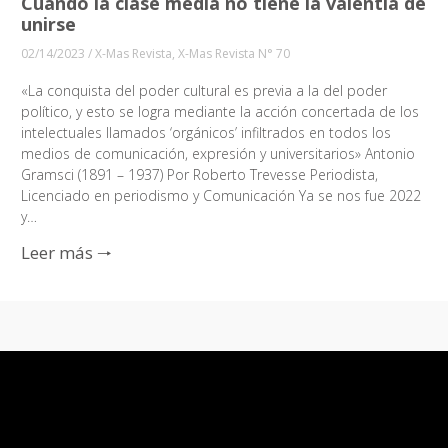
Cuando la clase media no tiene la valentía de
unirse
02/14/2023
/
X-Mas Revista
,
X-Mas Revista N° 70
«La conquista del poder cultural es previa a la del poder
político, y esto se logra mediante la acción concertada de los
intelectuales llamados ‘orgánicos’ infiltrados en todos los
medios de comunicación, expresión y universitarios» Antonio
Gramsci (1891 – 1937) Por Roberto Trevesse Periodista,
Licenciado en periodismo y Comunicación Ya se nos fue 2022
y…
Leer más 🠒