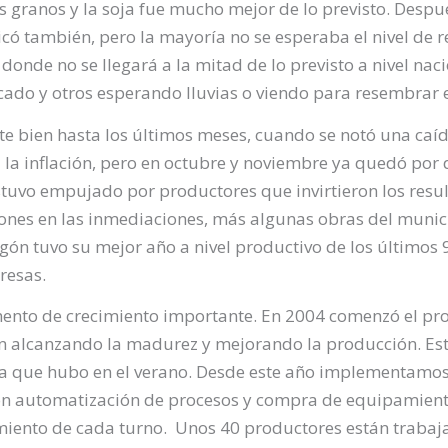
os granos y la soja fue mucho mejor de lo previsto. Despué
có también, pero la mayoría no se esperaba el nivel de 
donde no se llegará a la mitad de lo previsto a nivel naci
cado y otros esperando lluvias o viendo para resembrar
 bien hasta los últimos meses, cuando se notó una caíd
a inflación, pero en octubre y noviembre ya quedó por 
stuvo empujado por productores que invirtieron los resu
nes en las inmediaciones, más algunas obras del munici
ón tuvo su mejor año a nivel productivo de los últimos 
resas.
ento de crecimiento importante. En 2004 comenzó el pro
van alcanzando la madurez y mejorando la producción. Est
uía que hubo en el verano. Desde este año implementamo
on automatización de procesos y compra de equipamient
iento de cada turno. Unos 40 productores están trabaja