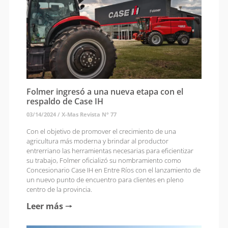
Folmer ingresó a una nueva etapa con el
respaldo de Case IH
03/14/2024
/
X-Mas Revista N° 77
Con el objetivo de promover el crecimiento de una
agricultura más moderna y brindar al productor
entrerriano las herramientas necesarias para eficientizar
su trabajo, Folmer oficializó su nombramiento como
Concesionario Case IH en Entre Ríos con el lanzamiento de
un nuevo punto de encuentro para clientes en pleno
centro de la provincia.
Leer más 🠒