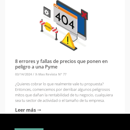
8 errores y fallas de precios que ponen en
peligro a una Pyme
03/14/2024
/
X-Mas Revista N° 77
¿Quieres cobrar lo que realmente vale tu propuesta?
Entonces, comencemos por derribar algunos peligrosos
mitos que dañan la rentabilidad de tu negocio, cualquiera
sea tu sector de actividad o el tamaño de tu empresa.
Leer más 🠒