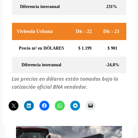
Diferencia interanual
231%
Vivienda Urbana
Dic - 22
Dic - 23
Precio m² en DÓLARES
$ 1.199
$ 901
Diferencia interanual
-24,8%
Los precios en dólares están tomados bajo la
cotización oficial BNA vendedor.