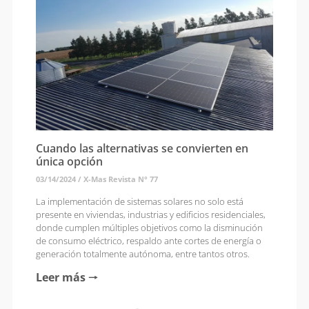
Cuando las alternativas se convierten en
única opción
03/14/2024
/
X-Mas Revista N° 77
La implementación de sistemas solares no solo está
presente en viviendas, industrias y edificios residenciales,
donde cumplen múltiples objetivos como la disminución
de consumo eléctrico, respaldo ante cortes de energía o
generación totalmente autónoma, entre tantos otros.
Leer más 🠒