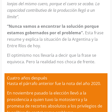
lonjas del mismo cuero, porque el cuero se acaba. La
capacidad contributiva de la producción llegó a un
límite”.
“Nunca vamos a encontrar la solución porque
estamos gobernados por el problema”.
Esta frase
resume y explica la situación de la Argentina y la
Entre Ríos de hoy.
El optimismo nos llevaría a decir que la frase se
equivoca. Pero la realidad nos choca de frente.
Cuatro años después
Hasta el párrafo anterior fue la nota del año 2020.
En noviembre pasado la elección llevó a la
presidencia a quien tuvo la motosierra y la
promesa de recortes absolutos a los privilegios de