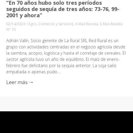
“En 70 años hubo solo tres períodos
seguidos de sequía de tres años: 73-76, 99-
2001 y ahora”
02/14/2023
/
Agro
,
Comercio y Servicios
,
X-Mas Revista
,
X-Mas Revista
N° 70
Adrián Valín, Socio gerente de La Rural SRL Red Rural es un
grupo con actividades centradas en el negocio agrícola desde
la siembra, acopio, logística y hasta el corretaje de cereales. El
sector agrícola tuvo un año de equilibrio. El maíz de enero-
febrero fue deficitario por la sequía anterior. La soja salió
empatada o apenas pudo…
Leer más 🠒