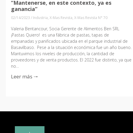
“Mantenerse, en este contexto, ya es
ganancia”
02/14/2023
/
Industria
,
X-Mas Revista
,
X-Mas Revista N° 70
Valeria Bentancour, Socia Gerente de Alimentos Ben SRL
¡Pastas Quiero! es una fábrica de pastas, tapas de
empanadas y panificados ubicada en el parque industrial de
Basavilbaso. Pese a la situación económica fue un año bueno.
Mantuvimos los niveles de producción, la cantidad de
proveedores y de venta productos. El 2022 fue distinto, ya que
no…
Leer más 🠒