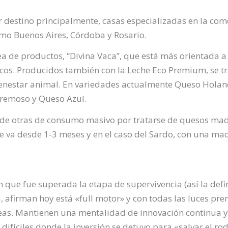
r destino principalmente, casas especializadas en la com
omo Buenos Aires, Córdoba y Rosario.
ínea de productos, “Divina Vaca”, que está más orientad
cos. Producidos también con la Leche Eco Premium, se tr
 bienestar animal. En variedades actualmente Queso Hola
remoso y Queso Azul.
n de otras de consumo masivo por tratarse de quesos mad
va desde 1-3 meses y en el caso del Sardo, con una mad
n que fue superada la etapa de supervivencia (así la def
a, afirman hoy está «full motor» y con todas las luces pr
eas. Mantienen una mentalidad de innovación continua y
 difíciles donde la inversión se detuvo para «salvar el rod