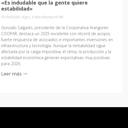
«Es indudable que la gente quiere
estabilidad»
01/04/2026
/
Agro
,
X-Mas Revista N°86
Gonzalo Salgado, presidente de la Cooperativa Aranguren
COOPAR, destaca un 2025 excelente con récord de acopio,
fuerte respuesta de asociados e importantes inversiones en
infraestructura y tecnología. Aunque la rentabilidad sigue
afectada por la carga impositiva, el clima, la producción y la
estabilidad económica generan expectativas muy positivas
para 2026.
Leer más 🠒