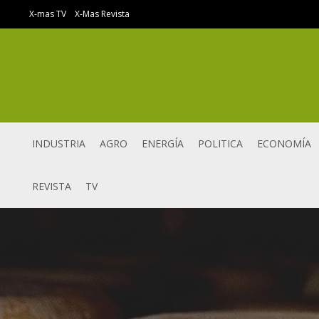
Ir
X-mas TV
X-Mas Revista
al
contenido
INDUSTRIA
AGRO
ENERGÍA
POLITICA
ECONOMÍA
REVISTA
TV