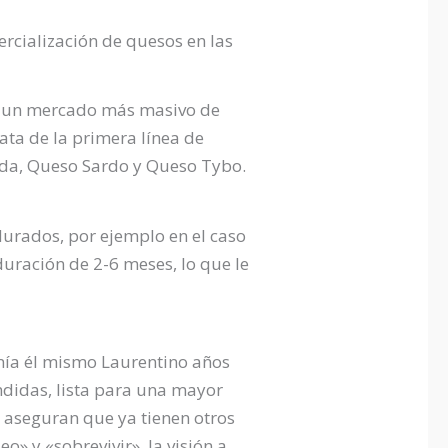
ercialización de quesos en las
a a un mercado más masivo de
ata de la primera línea de
nda, Queso Sardo y Queso Tybo.
urados, por ejemplo en el caso
uración de 2-6 meses, lo que le
inía él mismo Laurentino años
endidas, lista para una mayor
 aseguran que ya tienen otros
eo» y «sobrevivir», la visión a