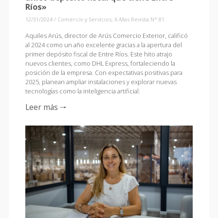
Ríos»
12/31/2024
/
Comercio y Servicios
,
X-Mas Revista N° 81
Aquiles Arús, director de Arús Comercio Exterior, calificó
al 2024 como un año excelente gracias a la apertura del
primer depósito fiscal de Entre Ríos. Este hito atrajo
nuevos clientes, como DHL Express, fortaleciendo la
posición de la empresa. Con expectativas positivas para
2025, planean ampliar instalaciones y explorar nuevas
tecnologías como la inteligencia artificial.
Leer más 🠒