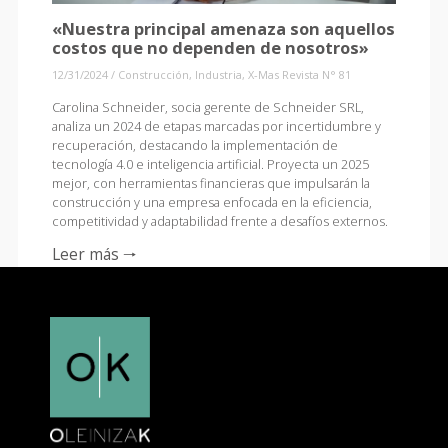
«Nuestra principal amenaza son aquellos
costos que no dependen de nosotros»
12/31/2024
/
Construcción
,
Industria
,
X-Mas Revista N° 81
Carolina Schneider, socia gerente de Schneider SRL,
analiza un 2024 de etapas marcadas por incertidumbre y
recuperación, destacando la implementación de
tecnología 4.0 e inteligencia artificial. Proyecta un 2025
mejor, con herramientas financieras que impulsarán la
construcción y una empresa enfocada en la eficiencia,
competitividad y adaptabilidad frente a desafíos externos.
Leer más 🠒