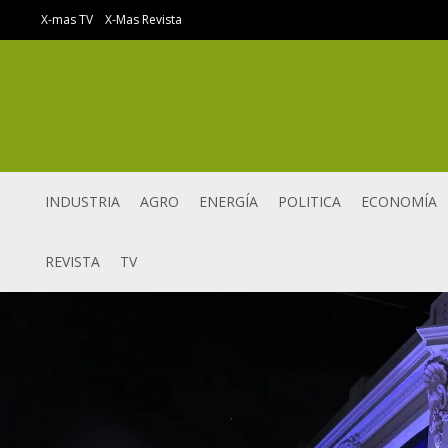
Ir
X-mas TV
X-Mas Revista
al
contenido
INDUSTRIA
AGRO
ENERGÍA
POLITICA
ECONOMÍA
REVISTA
TV