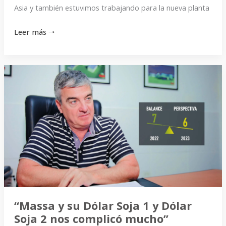
Asia y también estuvimos trabajando para la nueva planta
Leer más 🠒
“Massa
y
su
Dólar
Soja
1
y
Dólar
Soja
2
nos
“Massa y su Dólar Soja 1 y Dólar
complicó
Soja 2 nos complicó mucho”