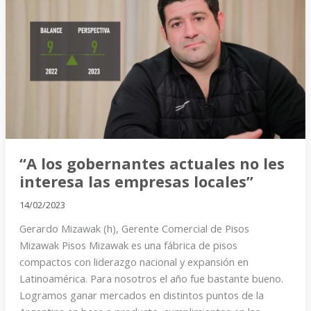
gobernantes
actuales
no
les
interesa
las
empresas
locales”
“A los gobernantes actuales no les
interesa las empresas locales”
14/02/2023
Gerardo Mizawak (h), Gerente Comercial de Pisos
Mizawak Pisos Mizawak es una fábrica de pisos
compactos con liderazgo nacional y expansión en
Latinoamérica. Para nosotros el año fue bastante bueno.
Logramos ganar mercados en distintos puntos de la