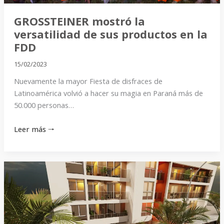
FDD
GROSSTEINER mostró la
versatilidad de sus productos en la
FDD
15/02/2023
Nuevamente la mayor Fiesta de disfraces de
Latinoamérica volvió a hacer su magia en Paraná más de
50.000 personas…
Leer más 🠒
¿Por
qué
son
un
buen