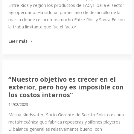
Entre Ríos y región los productos de FACyT para el sector
agropecuario. Ha sido un primer año de desarrollo de la
marca donde recorrimos mucho Entre Ríos y Santa Fe con
la traba limitante que fue el factor
Leer más 🠒
“Nuestro
objetivo
“Nuestro objetivo es crecer en el
es
exterior, pero hoy es imposible con
crecer
los costos internos”
en
el
14/02/2023
exterior,
Melina Kindsvater, Socio Gerente de Solcito Solcito es una
pero
metalmecánica que fabrica reposeras y sillones playeros.
hoy
El balance general es relativamente bueno, con