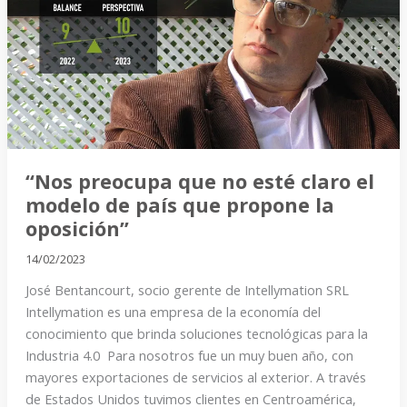
no
esté
claro
el
modelo
de
país
que
“Nos preocupa que no esté claro el
propone
modelo de país que propone la
la
oposición”
oposición”
14/02/2023
José Bentancourt, socio gerente de Intellymation SRL
Intellymation es una empresa de la economía del
conocimiento que brinda soluciones tecnológicas para la
Industria 4.0 Para nosotros fue un muy buen año, con
mayores exportaciones de servicios al exterior. A través
de Estados Unidos tuvimos clientes en Centroamérica,