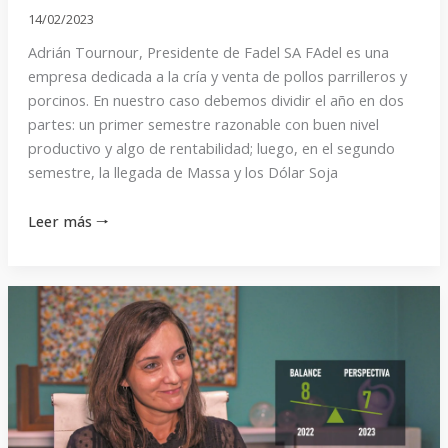
mucho”
14/02/2023
Adrián Tournour, Presidente de Fadel SA FAdel es una
empresa dedicada a la cría y venta de pollos parrilleros y
porcinos. En nuestro caso debemos dividir el año en dos
partes: un primer semestre razonable con buen nivel
productivo y algo de rentabilidad; luego, en el segundo
semestre, la llegada de Massa y los Dólar Soja
Leer más 🠒
“No
existe
una
´varita
mágica
´