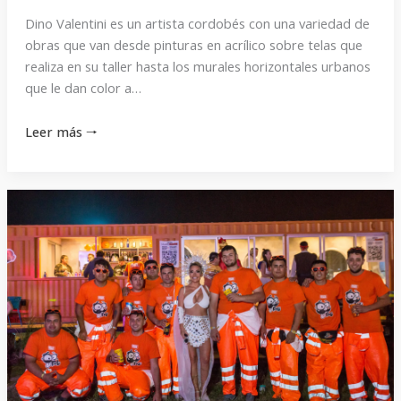
Dino Valentini es un artista cordobés con una variedad de
obras que van desde pinturas en acrílico sobre telas que
realiza en su taller hasta los murales horizontales urbanos
que le dan color a…
Leer más 🠒
GROSSTEINER
mostró
la
versatilidad
de
sus
productos
en
la