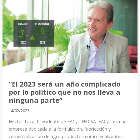
“El
2023
será
un
año
complicado
por
lo
político
que
no
“El 2023 será un año complicado
nos
por lo político que no nos lleva a
lleva
ninguna parte”
a
14/02/2023
ninguna
Héctor Laca, Presidente de FACyT I+D SA FACyT es una
parte”
empresa dedicada a la formulación, fabricación y
comercialización de agro productos como fertilizantes,