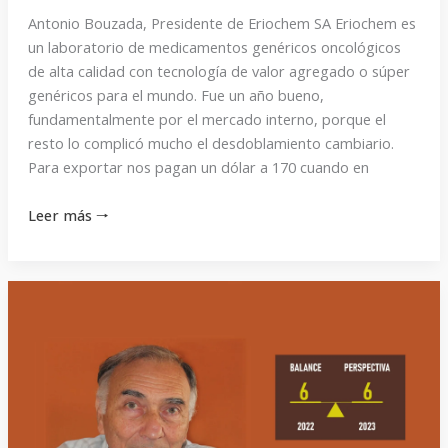
Antonio Bouzada, Presidente de Eriochem SA Eriochem es
un laboratorio de medicamentos genéricos oncológicos
de alta calidad con tecnología de valor agregado o súper
genéricos para el mundo. Fue un año bueno,
fundamentalmente por el mercado interno, porque el
resto lo complicó mucho el desdoblamiento cambiario.
Para exportar nos pagan un dólar a 170 cuando en
Leer más 🠒
“La
inflación
lleva
a
más
pobreza