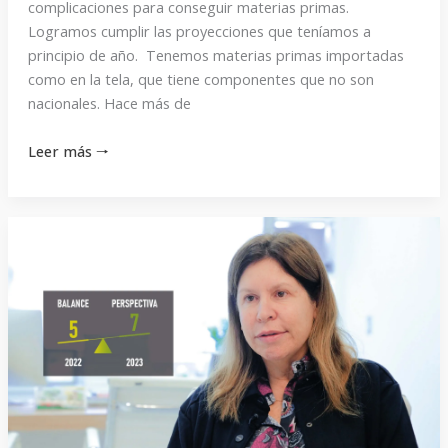
es
complicaciones para conseguir materias primas.
imposible
Logramos cumplir las proyecciones que teníamos a
con
principio de año. Tenemos materias primas importadas
los
como en la tela, que tiene componentes que no son
nacionales. Hace más de
costos
internos”
Leer más 🠒
“No
sé
si
ponerme
contenta,
pero
las
ganas
emprendedoras