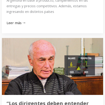
Argentina en base a producto, cumplimientos en las
entregas y precios competitivos. Además, estamos
ingresando en distintos países
Leer más 🠒
“Los
dirigentes
deben
entender
que
la
plata
no
sale
mágicamente
de
“Los dirigentes deben entender