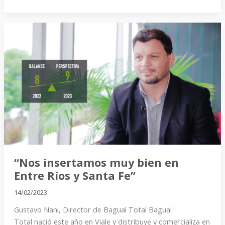
“Nos
insertamos
muy
bien
en
Entre
Ríos
y
Santa
Fe”
“Nos insertamos muy bien en
Entre Ríos y Santa Fe”
14/02/2023
Gustavo Nani, Director de Bagual Total Bagual
Total nació este año en Viale y distribuye y comercializa en