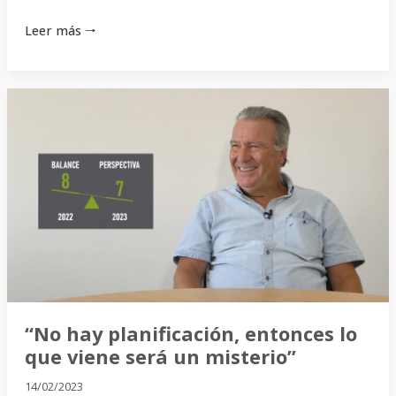
Leer más 🠒
“No
hay
planificación,
entonces
lo
que
viene
será
un
misterio”
“No hay planificación, entonces lo
que viene será un misterio”
14/02/2023