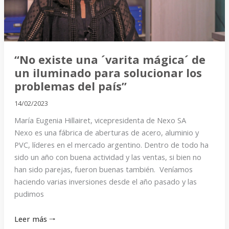
de
un
iluminado
para
solucionar
“No existe una ´varita mágica´ de
los
un iluminado para solucionar los
problemas
problemas del país”
del
14/02/2023
país”
María Eugenia Hillairet, vicepresidenta de Nexo SA
Nexo es una fábrica de aberturas de acero, aluminio y
PVC, líderes en el mercado argentino. Dentro de todo ha
sido un año con buena actividad y las ventas, si bien no
han sido parejas, fueron buenas también. Veníamos
haciendo varias inversiones desde el año pasado y las
pudimos
Leer más 🠒