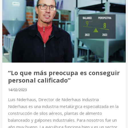
que
más
preocupa
es
conseguir
personal
calificado”
“Lo que más preocupa es conseguir
personal calificado”
14/02/2023
Luis Niderhaus, Director de Niderhaus Industria
Niderhaus es una industria metalúrgica especializada en la
construcción de silos aéreos, plantas de alimento
balanceado y galpones industriales. Para nosotros fue un
año muy bueno. La avicultura funciona bien y es un sector