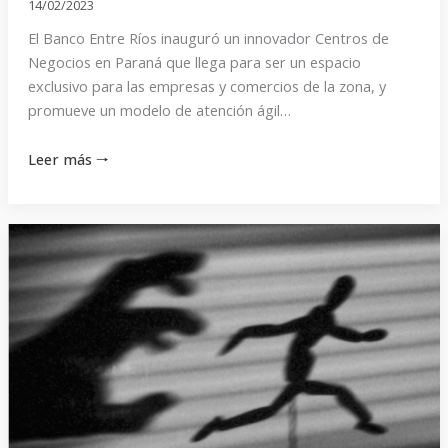
14/02/2023
El Banco Entre Ríos inauguró un innovador Centros de
Negocios en Paraná que llega para ser un espacio
exclusivo para las empresas y comercios de la zona, y
promueve un modelo de atención ágil…
Leer más 🠒
Cuando
la
clase
media
no
tiene
la
valentía
de