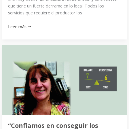
que tiene un fuerte derrame en lo local. Todos los
servicios que requiere el productor los
Leer más 🠒
“Confiamos
en
conseguir
los
insumos
para
no
tener
que
parar
la
“Confiamos en conseguir los