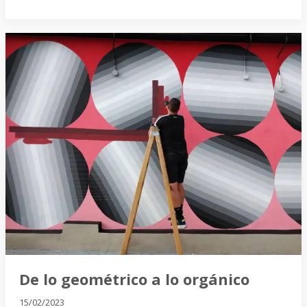
De
lo
geométrico
a
lo
orgánico
De lo geométrico a lo orgánico
15/02/2023