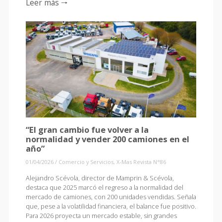
Leer más 🠒
“El gran cambio fue volver a la
normalidad y vender 200 camiones en el
año”
01/04/2026
/
Comercio y Servicios
,
X-Mas Revista N°86
Alejandro Scévola, director de Mamprin & Scévola,
destaca que 2025 marcó el regreso a la normalidad del
mercado de camiones, con 200 unidades vendidas. Señala
que, pese a la volatilidad financiera, el balance fue positivo.
Para 2026 proyecta un mercado estable, sin grandes