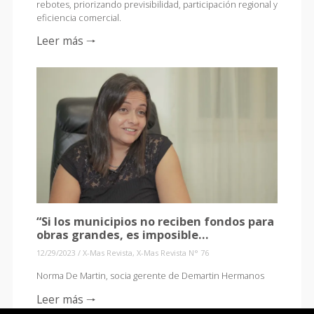
rebotes, priorizando previsibilidad, participación regional y
eficiencia comercial.
Leer más 🠒
“Si los municipios no reciben fondos para
obras grandes, es imposible…
12/29/2023
/
X-Mas Revista
,
X-Mas Revista N° 76
Norma De Martin, socia gerente de Demartin Hermanos
Leer más 🠒