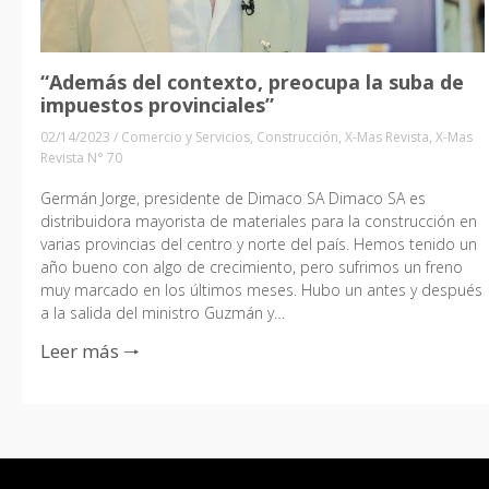
“Además del contexto, preocupa la suba de
impuestos provinciales”
02/14/2023
/
Comercio y Servicios
,
Construcción
,
X-Mas Revista
,
X-Mas
Revista N° 70
Germán Jorge, presidente de Dimaco SA Dimaco SA es
distribuidora mayorista de materiales para la construcción en
varias provincias del centro y norte del país. Hemos tenido un
año bueno con algo de crecimiento, pero sufrimos un freno
muy marcado en los últimos meses. Hubo un antes y después
a la salida del ministro Guzmán y…
Leer más 🠒