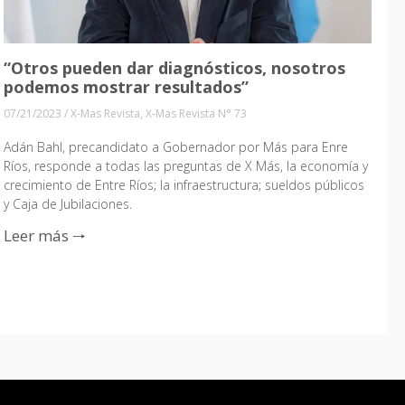
“Otros pueden dar diagnósticos, nosotros
podemos mostrar resultados”
07/21/2023
/
X-Mas Revista
,
X-Mas Revista N° 73
Adán Bahl, precandidato a Gobernador por Más para Enre
Ríos, responde a todas las preguntas de X Más, la economía y
crecimiento de Entre Ríos; la infraestructura; sueldos públicos
y Caja de Jubilaciones.
Leer más 🠒