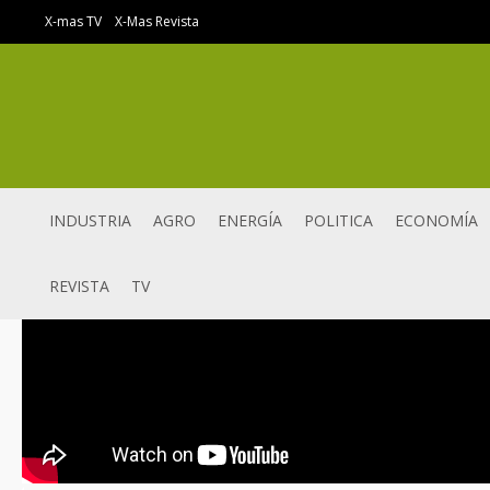
Ir
X-mas TV
X-Mas Revista
al
contenido
INDUSTRIA
AGRO
ENERGÍA
POLITICA
ECONOMÍA
REVISTA
TV