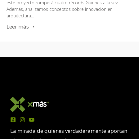
este proyecto romperá cuatro récords Guinnes a la vez.
Además, analizamos conceptos sobre innovación en
arquitectura…
Leer más 🠒
La mirada de quienes verdaderamente aportan