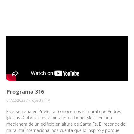
Programa 316
04/22/2023
/
Proyectar TV
Esta semana en Proyectar conocemos el mural que Andrés
Iglesias -Cobre- le está pintando a Lionel Messi en una
medianera de un edificio en altura de Santa Fe. El reconocido
muralista internacional nos cuenta qué lo inspiró y porque