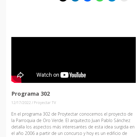
Programa 302
12/17/2022
/
Proyectar TV
En el programa 302 de Proytectar conocemos el proyecto de
la Parroquia de Oro Verde. El arquitecto Juan Pablo Sánchez
detalla los aspectos más interesantes de esta idea surgida en
el año 2006 a partir de un concurso y hoy es un edificio de