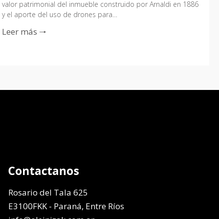
valor patrimonial del inmueble construido por Arnaldi en 1886
y el aporte del uso de drones para…
Leer más 🠒
Rosario del Tala 625
E3100FKK - Paraná, Entre Ríos