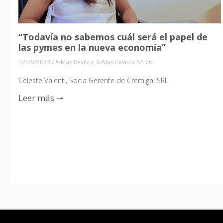
“Todavía no sabemos cuál será el papel de
las pymes en la nueva economía”
12/29/2023
/
X-Mas Revista
,
X-Mas Revista N° 76
Celeste Valenti, Socia Gerente de Cremigal SRL
Leer más 🠒