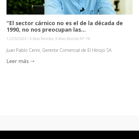
“El sector cárnico no es el de la década de
1990, no nos preocupan las…
12/29/2023
/
X-Mas Revista
,
X-Mas Revista N° 76
Juan Pablo Cerini, Gerente Comercial de El Hinojo SA
Leer más 🠒