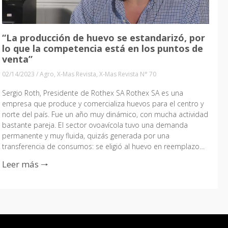
“La producción de huevo se estandarizó, por
lo que la competencia está en los puntos de
venta”
02/14/2023
/
Agro
,
X-Mas Revista
,
X-Mas Revista N° 70
Sergio Roth, Presidente de Rothex SA Rothex SA es una
empresa que produce y comercializa huevos para el centro y
norte del país. Fue un año muy dinámico, con mucha actividad
bastante pareja. El sector ovoavícola tuvo una demanda
permanente y muy fluida, quizás generada por una
transferencia de consumos: se eligió al huevo en reemplazo…
Leer más 🠒