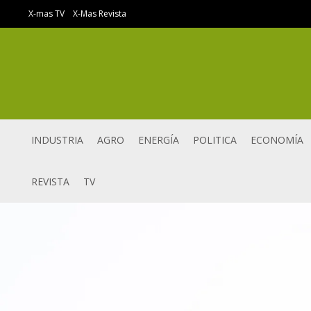
Ir
X-mas TV
X-Mas Revista
al
contenido
INDUSTRIA
AGRO
ENERGÍA
POLITICA
ECONOMÍA
REVISTA
TV