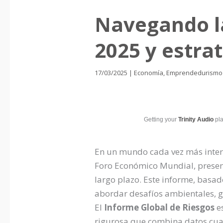
Navegando la
2025 y estra
17/03/2025
|
Economía
,
Emprendedurismo 
Getting your
Trinity Audio
pla
En un mundo cada vez más interc
Foro Económico Mundial, present
largo plazo. Este informe, basad
abordar desafíos ambientales, ge
El
Informe Global de Riesgos
e
rigurosa que combina datos cuant