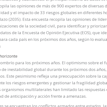
opila las opiniones de más de 900 expertos de diversas di
dad y el impacto de 33 riesgos globales en diferentes h
azo (2035). Esta encuesta recopila las opiniones de líder
zaciones de la sociedad civil, para identificar y prioriz
 datos de la Encuesta de Opinión Ejecutiva (EOS), que iden
ra cada país en los próximos dos años, según lo evalu
s
 horizonte
ombrío para los próximos años. El optimismo sobre el fut
 de inestabilidad global durante los próximos dos años,
ños. Este pesimismo refleja una preocupación sobre la ca
e los riesgos emergentes y gestionar la fragilidad global
os organismos multilaterales han limitado las respuestas 
d de anticipación y acción frente a amenazas.
s se encuentran los conflictos armados entre estados, l