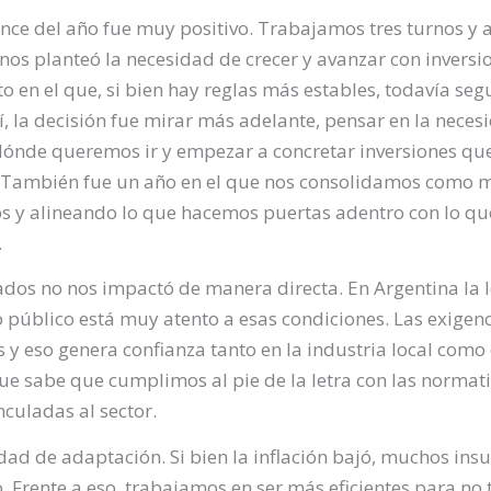
ance del año fue muy positivo. Trabajamos tres turnos y 
nos planteó la necesidad de crecer y avanzar con inversi
to en el que, si bien hay reglas más estables, todavía s
, la decisión fue mirar más adelante, pensar en la necesi
dónde queremos ir y empezar a concretar inversiones qu
 También fue un año en el que nos consolidamos como m
os y alineando lo que hacemos puertas adentro con lo q
.
dos no nos impactó de manera directa. En Argentina la l
 público está muy atento a esas condiciones. Las exigenc
s y eso genera confianza tanto en la industria local com
ue sabe que cumplimos al pie de la letra con las normat
culadas al sector.
ad de adaptación. Si bien la inflación bajó, muchos insu
. Frente a eso, trabajamos en ser más eficientes para no