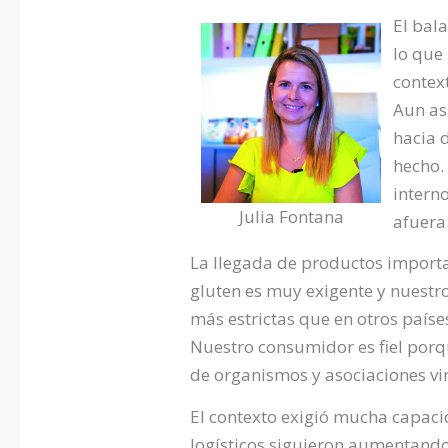
El bal
lo que 
contex
Aun así
hacia 
hecho.
intern
Julia Fontana
afuera
La llegada de productos importa
gluten es muy exigente y nuestro
más estrictas que en otros paíse
Nuestro consumidor es fiel porq
de organismos y asociaciones vin
El contexto exigió mucha capacid
logísticos siguieron aumentando