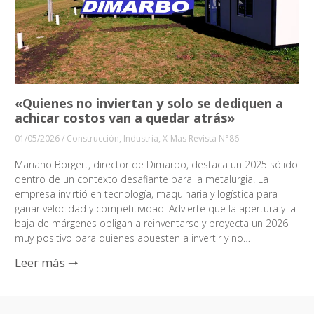
«Quienes no inviertan y solo se dediquen a
achicar costos van a quedar atrás»
01/05/2026
/
Construcción
,
Industria
,
X-Mas Revista N°86
Mariano Borgert, director de Dimarbo, destaca un 2025 sólido
dentro de un contexto desafiante para la metalurgia. La
empresa invirtió en tecnología, maquinaria y logística para
ganar velocidad y competitividad. Advierte que la apertura y la
baja de márgenes obligan a reinventarse y proyecta un 2026
muy positivo para quienes apuesten a invertir y no…
Leer más 🠒