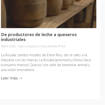
De productores de leche a queseros
industriales
09/01/2025
/
Agro
,
Industria
,
X-Mas Revista N°84
La Rosalía, tambo modelo de Entre Ríos, dio el salto a la
industria con las marcas La Rosalía (premium) y Divina Vaca
(consumo masivo). Quesos con sello de bienestar animal y
una visión innovadora.
Leer más 🠒