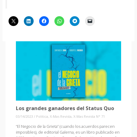
Los grandes ganadores del Status Quo
03/14/2023
/
Politica
,
X-Mas Revista
,
X-Mas Revista N° 71
“El Negocio de la Grieta” (cuando los acuerdos parecen
imposibles), de editorial Galerna, es un libro publicado en