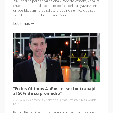
2022 escrito por Santiago Sena y Roberto Vassolo, y analiza
crudamente la realidad socio política del país y avanza en
un posible camino de salida, lo que no significa que sea
sencillo, sino todo lo contrario. Son…
Leer más 🠒
“En los últimos 4 años, el sector trabajó
al 50% de su promedio”
02/14/2023
/
Comercio y Servicios
,
X-Mas Revista
,
X-Mas Revista
N° 70
Ramiro Reiss, Director de Haimovich Haimovich es una