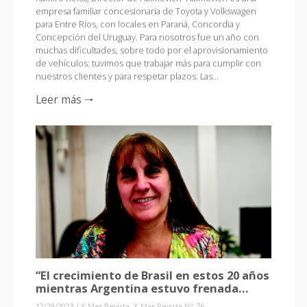
empresa familiar concesionaria de Toyota y Volkswagen
para Entre Ríos, con locales en Paraná, Concordia y
Concepción del Uruguay. Para nosotros fue un año con
muchas dificultades, sobre todo por el aprovisionamiento
de vehículos: tuvimos que trabajar más para cumplir con
nuestros clientes y para respetar plazos. Las…
Leer más 🠒
“El crecimiento de Brasil en estos 20 años
mientras Argentina estuvo frenada…
12/29/2023
/
X-Mas Revista
,
X-Mas Revista N° 76