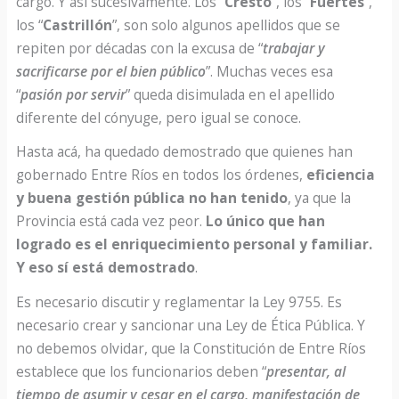
cargo. Y así sucesivamente. Los “
Cresto
”, los “
Fuertes
”,
los “
Castrillón
”, son solo algunos apellidos que se
repiten por décadas con la excusa de “
trabajar y
sacrificarse por el bien público
”. Muchas veces esa
“
pasión por servir
” queda disimulada en el apellido
diferente del cónyuge, pero igual se conoce.
Hasta acá, ha quedado demostrado que quienes han
gobernado Entre Ríos en todos los órdenes,
eficiencia
y buena gestión pública no han tenido
, ya que la
Provincia está cada vez peor.
Lo único que han
logrado es el enriquecimiento personal y familiar.
Y eso sí está demostrado
.
Es necesario discutir y reglamentar la Ley 9755. Es
necesario crear y sancionar una Ley de Ética Pública. Y
no debemos olvidar, que la Constitución de Entre Ríos
establece que los funcionarios deben “
presentar, al
tiempo de asumir y cesar en el cargo, manifestación de