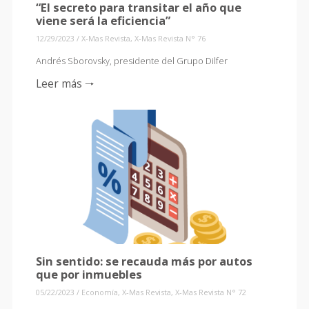
“El secreto para transitar el año que
viene será la eficiencia”
12/29/2023
/
X-Mas Revista
,
X-Mas Revista N° 76
Andrés Sborovsky, presidente del Grupo Dilfer
Leer más 🠒
Sin sentido: se recauda más por autos
que por inmuebles
05/22/2023
/
Economía
,
X-Mas Revista
,
X-Mas Revista N° 72