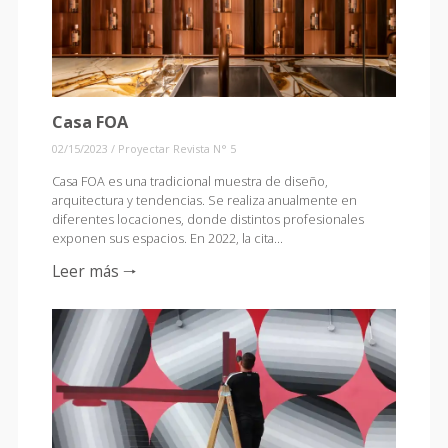
Casa FOA
02/15/2023
/
Proyectar Revista N° 5
Casa FOA es una tradicional muestra de diseño,
arquitectura y tendencias. Se realiza anualmente en
diferentes locaciones, donde distintos profesionales
exponen sus espacios. En 2022, la cita...
Leer más 🠒