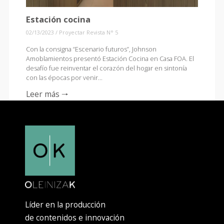
Estación cocina
02/13/2023
/
Proyectar Revista N° 5
Con la consigna “Escenario futuros”, Johnson
Amoblamientos presentó Estación Cocina en Casa FOA. El
desafío fue reinventar el corazón del hogar en sintonía
con las épocas por venir...
Leer más 🠒
Líder en la producción
de contenidos e innovación