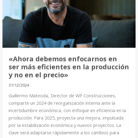
en
ser
más
eficientes
en
la
producción
y
«Ahora debemos enfocarnos en
no
ser más eficientes en la producción
en
y no en el precio»
el
31/12/2024
precio»
Guillermo Mateoda, Director de WP Construcciones,
comparte un 2024 de reorganización interna ante la
incertidumbre económica, con enfoque en eficiencia en la
producción. Para 2025, proyecta una mejora, impulsada
por la estabilización económica y nuevos proyectos. La
clave será adaptarse rápidamente a los cambios para