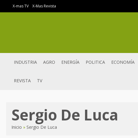
Ir
X-mas TV
X-Mas Revista
al
contenido
INDUSTRIA
AGRO
ENERGÍA
POLITICA
ECONOMÍA
REVISTA
TV
Sergio De Luca
Inicio
Sergio De Luca