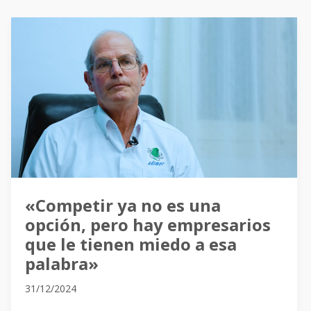
«Competir
ya
no
es
una
opción,
pero
hay
empresarios
que
«Competir ya no es una
le
opción, pero hay empresarios
tienen
que le tienen miedo a esa
miedo
palabra»
a
31/12/2024
esa