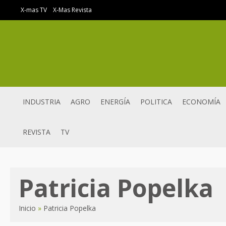
Ir
X-mas TV
X-Mas Revista
al
contenido
INDUSTRIA
AGRO
ENERGÍA
POLITICA
ECONOMÍA
REVISTA
TV
Patricia Popelka
Inicio
Patricia Popelka