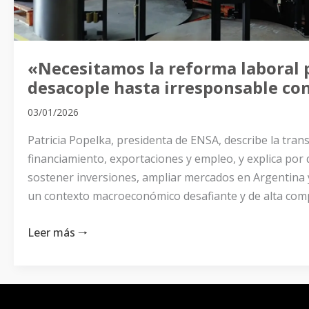
de
las
pymes”
«Necesitamos la reforma laboral p
desacople hasta irresponsable con
03/01/2026
Patricia Popelka, presidenta de ENSA, describe la trans
financiamiento, exportaciones y empleo, y explica por
sostener inversiones, ampliar mercados en Argentina 
un contexto macroeconómico desafiante y de alta comp
Leer más 🠒