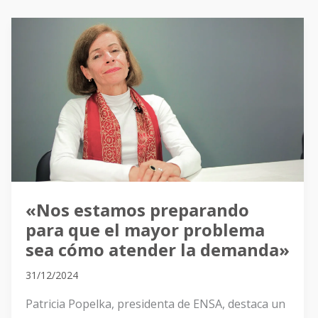
«Nos
estamos
preparando
para
que
el
mayor
problema
sea
cómo
«Nos estamos preparando
atender
para que el mayor problema
la
sea cómo atender la demanda»
demanda»
31/12/2024
Patricia Popelka, presidenta de ENSA, destaca un