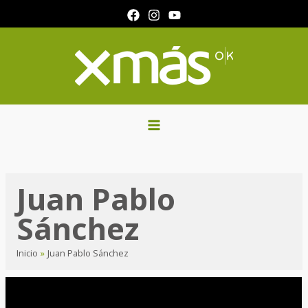
Ir
al
contenido
Juan Pablo
Sánchez
Inicio
Juan Pablo Sánchez
Programa
302