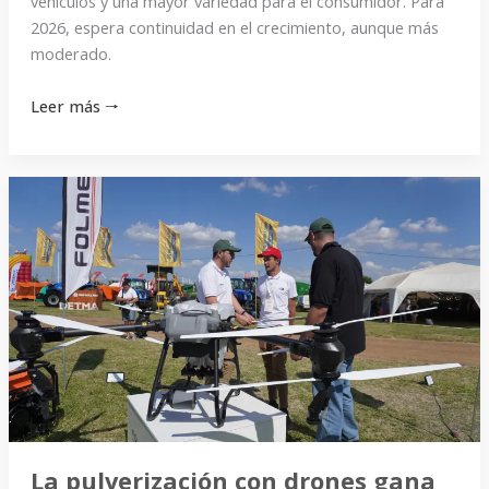
vehículos y una mayor variedad para el consumidor. Para
2026, espera continuidad en el crecimiento, aunque más
moderado.
Leer más 🠒
La
pulverización
con
drones
gana
espacio
entre
los
productores
entrerrianos
La pulverización con drones gana