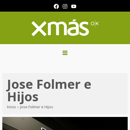
Ir
al
contenido
Jose Folmer e
Hijos
Inicio
Jose Folmer e Hijos
«Crecimos
un