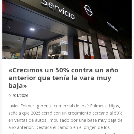
50%
contra
un
año
anterior
que
tenía
la
vara
«Crecimos un 50% contra un año
muy
anterior que tenía la vara muy
baja»
baja»
04/01/2026
Javier Folmer, gerente comercial de José Folmer e Hijos,
señala que 2025 cerró con un crecimiento cercano al 50%
en ventas de autos, impulsado por una base muy baja del
año anterior. Destaca el cambio en el origen de los