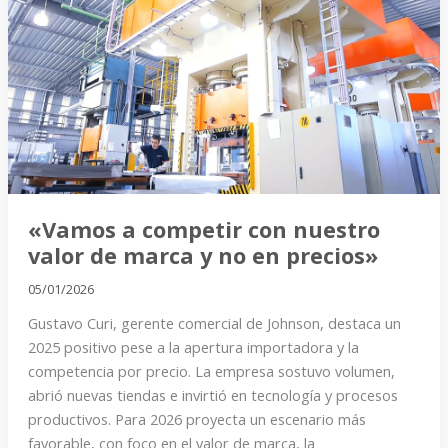
competir
con
nuestro
valor
de
marca
y
no
«Vamos a competir con nuestro
en
valor de marca y no en precios»
precios»
05/01/2026
Gustavo Curi, gerente comercial de Johnson, destaca un
2025 positivo pese a la apertura importadora y la
competencia por precio. La empresa sostuvo volumen,
abrió nuevas tiendas e invirtió en tecnología y procesos
productivos. Para 2026 proyecta un escenario más
favorable, con foco en el valor de marca, la