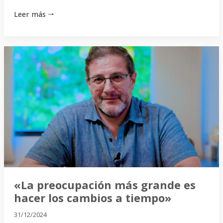
Leer más 🠒
«La
preocupación
más
grande
es
hacer
los
cambios
a
tiempo»
«La preocupación más grande es
hacer los cambios a tiempo»
31/12/2024