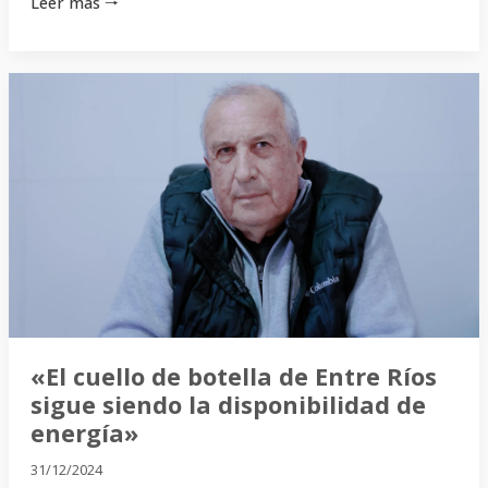
Leer más 🠒
«El
cuello
de
botella
de
Entre
Ríos
sigue
siendo
la
disponibilidad
«El cuello de botella de Entre Ríos
de
sigue siendo la disponibilidad de
energía»
energía»
31/12/2024