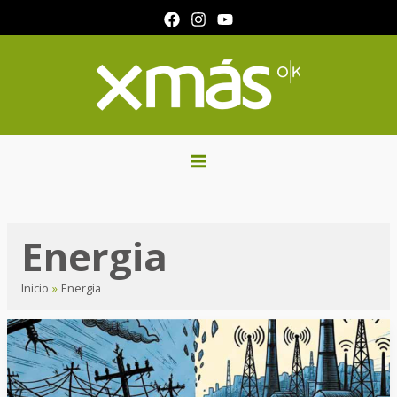
Ir
al
contenido
Energia
Inicio
Energia
Desigualdades
persistentes