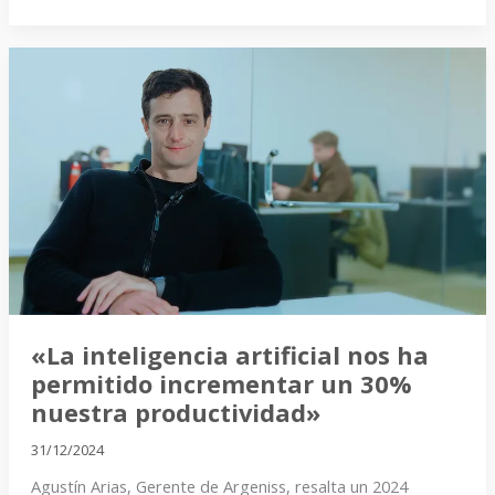
«La
inteligencia
artificial
nos
ha
permitido
incrementar
un
30%
nuestra
productividad»
«La inteligencia artificial nos ha
permitido incrementar un 30%
nuestra productividad»
31/12/2024
Agustín Arias, Gerente de Argeniss, resalta un 2024