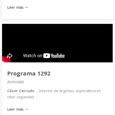
Leer más 🠒
Programa
1292
Programa 1292
25/01/2025
César Cerrudo
– Director de Argeniss, especialista en
ciber seguridad
Leer más 🠒