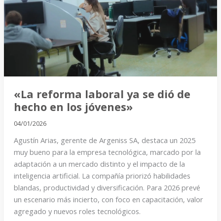
ya
se
dió
de
hecho
en
los
jóvenes»
«La reforma laboral ya se dió de
hecho en los jóvenes»
04/01/2026
Agustín Arias, gerente de Argeniss SA, destaca un 2025
muy bueno para la empresa tecnológica, marcado por la
adaptación a un mercado distinto y el impacto de la
inteligencia artificial. La compañía priorizó habilidades
blandas, productividad y diversificación. Para 2026 prevé
un escenario más incierto, con foco en capacitación, valor
agregado y nuevos roles tecnológicos.