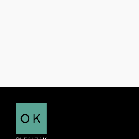
Programa 1269
13/07/2024
Elvio Schneider
– Productor hortícola del Grupo LAR
Agustín Arias
– Gerente de Argeniss SA
Nelson Müller
– Productor hortícola del Grupo LAR
Leer más 🠒