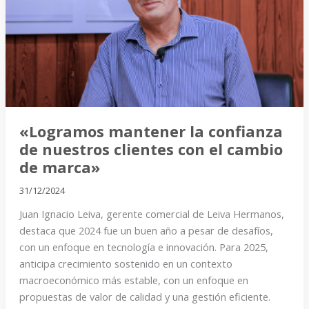
confianza
de
nuestros
clientes
con
el
cambio
de
«Logramos mantener la confianza
marca»
de nuestros clientes con el cambio
de marca»
31/12/2024
Juan Ignacio Leiva, gerente comercial de Leiva Hermanos,
destaca que 2024 fue un buen año a pesar de desafíos,
con un enfoque en tecnología e innovación. Para 2025,
anticipa crecimiento sostenido en un contexto
macroeconómico más estable, con un enfoque en
propuestas de valor de calidad y una gestión eficiente.