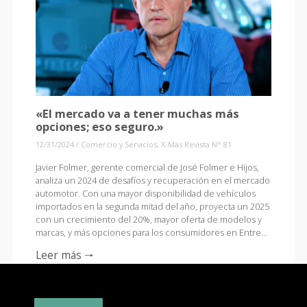
«El mercado va a tener muchas más
opciones; eso seguro.»
12/31/2024
/
Comercio y Servicios
,
X-Mas Revista N° 81
Javier Folmer, gerente comercial de José Folmer e Hijos,
analiza un 2024 de desafíos y recuperación en el mercado
automotor. Con una mayor disponibilidad de vehículos
importados en la segunda mitad del año, proyecta un 2025
con un crecimiento del 20%, mayor oferta de modelos y
marcas, y más opciones para los consumidores en Entre…
Leer más 🠒