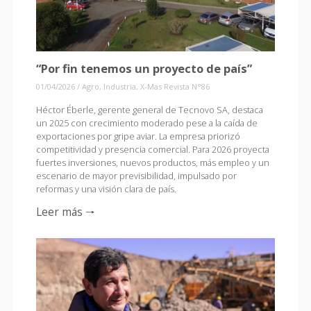
“Por fin tenemos un proyecto de país”
01/04/2026
/
Agro
,
Industria
,
X-Mas Revista N°86
Héctor Éberle, gerente general de Tecnovo SA, destaca
un 2025 con crecimiento moderado pese a la caída de
exportaciones por gripe aviar. La empresa priorizó
competitividad y presencia comercial. Para 2026 proyecta
fuertes inversiones, nuevos productos, más empleo y un
escenario de mayor previsibilidad, impulsado por
reformas y una visión clara de país.
Leer más 🠒