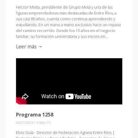
Héctor Motta, presidente de Grupo Mota y una de las
figuras emprendedoras más destacadas de Entre Ríos, a
sus casi 80 años, cuenta como continua aprendiendo y
estudiando. En un mano a mano exclusivo hace un repaso
del camino recorrido. Desde los 13 años en el negocio
familiar, su formación universitaria y sus inicios en…
Leer más 🠒
Programa 1258
04/27/2024
/
X-Mas TV
Elvio Guía - Director de Federación Agraria Entre Ríos |