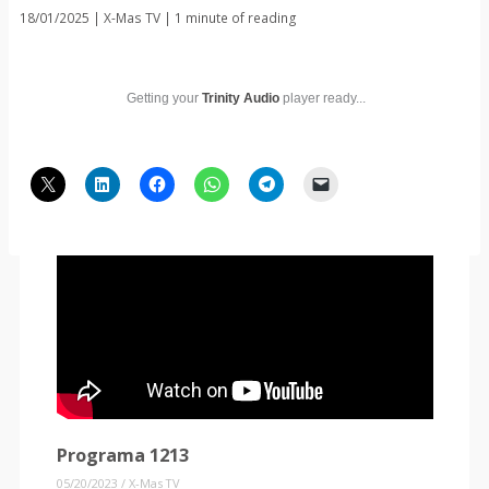
18/01/2025
|
X-Mas TV
|
1 minute of reading
Getting your
Trinity Audio
player ready...
Programa 1213
05/20/2023
/
X-Mas TV