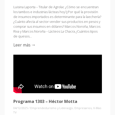
Luisina Laporta – Titular de Agrolac ¿Cómo se encuentran
los tambos e industrias lácteas hoy?¿Por qué la provisión
de insumos importados es determinante para la laechería?
¿Cuánto afecta al sector vender sus productos en pesos y
comprar sus insumos en dólares? Marcos Noroña, Marcos
Riva y Marcos Noroña – Lácteos La Chacra ¿Cuántos tipos
de quesos…
Leer más 🠒
Programa 1303 – Héctor Motta
04/12/2025
/
Emprendedurismo y Liderazgo
,
Empresarios
,
X-Mas
TV