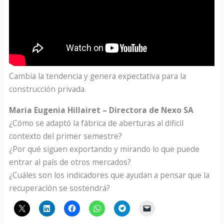
Cambia la tendencia y genera expectativa para la
construcción privada.
Maria Eugenia Hillairet – Directora de Nexo SA
¿Cómo se adaptó la fábrica de aberturas al dificil
contexto del primer semestre?
¿Por qué siguen exportando y mirando lo que puede
entrar al país de otros mercados?
¿Cuáles son los indicadores que ayudan a pensar que la
recuperación se sostendrá?