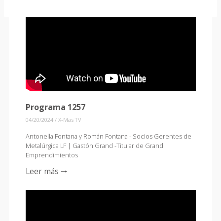
Programa 1257
04/20/2024
/
X-Mas TV
Antonella Fontana y Román Fontana - Socios Gerentes de
Metalúrgica LF | Gastón Grand -Titular de Grand
Emprendimientos
Leer más 🠒