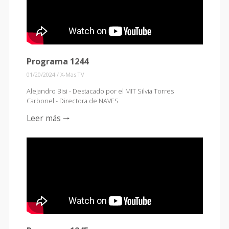
Programa 1244
01/20/2024
/
X-Mas TV
Alejandro Bisi - Destacado por el MIT Silvia Torres
Carbonel - Directora de NAVES
Leer más 🠒