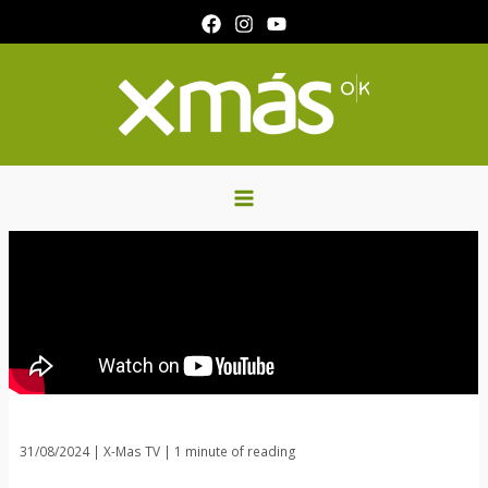
Ir
al
contenido
31/08/2024
|
X-Mas TV
|
1 minute of reading