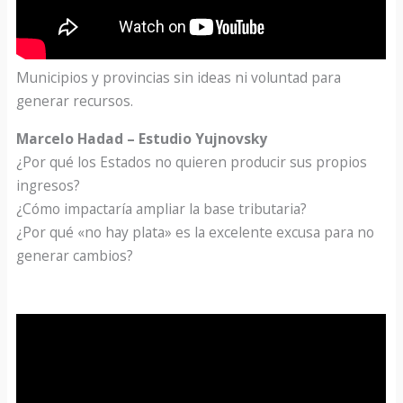
Municipios y provincias sin ideas ni voluntad para
generar recursos.
Marcelo Hadad – Estudio Yujnovsky
¿Por qué los Estados no quieren producir sus propios
ingresos?
¿Cómo impactaría ampliar la base tributaria?
¿Por qué «no hay plata» es la excelente excusa para no
generar cambios?