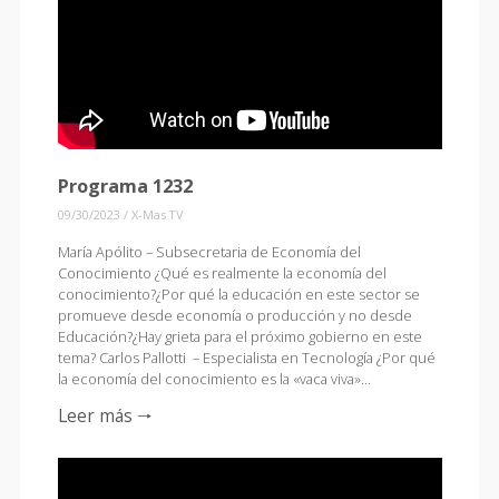
Programa 1232
09/30/2023
/
X-Mas TV
María Apólito – Subsecretaria de Economía del
Conocimiento ¿Qué es realmente la economía del
conocimiento?¿Por qué la educación en este sector se
promueve desde economía o producción y no desde
Educación?¿Hay grieta para el próximo gobierno en este
tema? Carlos Pallotti – Especialista en Tecnología ¿Por qué
la economía del conocimiento es la «vaca viva»…
Leer más 🠒