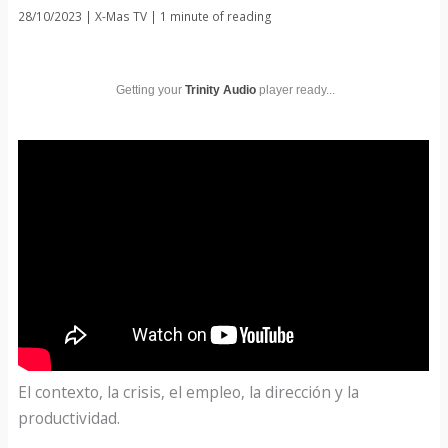
28/10/2023
|
X-Mas TV
|
1 minute of reading
Getting your
Trinity Audio
player ready...
El contexto, la crisis, el empleo, la dirección y la
productividad.