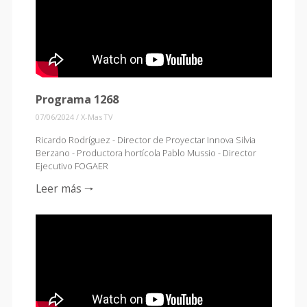
Programa 1268
07/06/2024
/
X-Mas TV
Ricardo Rodríguez - Director de Proyectar Innova Silvia
Berzano - Productora hortícola Pablo Mussio - Director
Ejecutivo FOGAER
Leer más 🠒