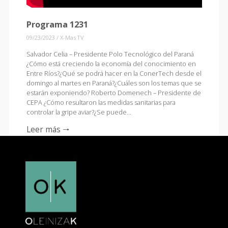
Programa 1231
09/23/2023
/
X-Mas TV
Salvador Celia – Presidente Polo Tecnológico del Paraná
¿Cómo está creciendo la economía del conocimiento en
Entre Ríos?¿Qué se podrá hacer en la ConerTech desde el
domingo al martes en Paraná?¿Cuáles son los temas que se
estarán exponiendo? Roberto Domenech – Presidente de
CEPA ¿Cómo resultaron las medidas sanitarias para
controlar la gripe aviar?¿Se puede…
Leer más 🠒