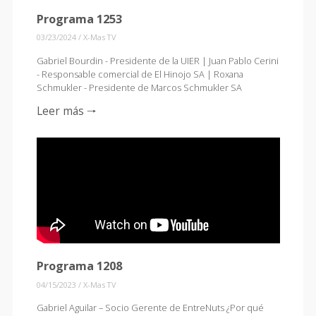
Programa 1253
03/23/2024
/
X-Mas TV
Gabriel Bourdin - Presidente de la UIER | Juan Pablo Cerini
- Responsable comercial de El Hinojo SA | Roxana
Schmukler - Presidente de Marcos Schmukler SA
Leer más 🠒
Programa 1208
04/15/2023
/
X-Mas TV
Gabriel Aguilar – Socio Gerente de EntreNuts ¿Por qué