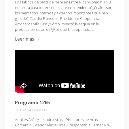
una fabrica de pasta de maní en Entre Ríos?¿Cómo hizo la
empresa para tener semejante creciemiento?¿Cuáles son
los mercados internos y externos importantes que han
ganado? Claudio Francou – Presidente Cooperativa
Arroceros Villa Elisa ¿Cómo impactó la sequía en la
producción de arroz?¿Por qué la cooperativa…
Leer más 🠒
Programa 1265
06/15/2024
/
X-Mas TV
Aquiles Arús y Leandro Arús - Directores de Arús
Comercio Exterior Alexis Ortiz - Responsable Fernet A76