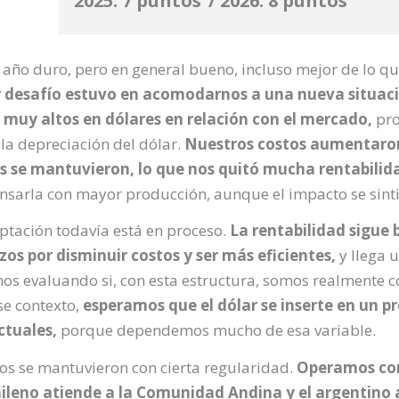
2025: 7 puntos / 2026: 8 puntos
 año duro, pero en general bueno, incluso mejor de lo qu
desafío estuvo en acomodarnos a una nueva situació
 muy altos en dólares en relación con el mercado,
pro
la depreciación del dólar.
Nuestros costos aumentaron 
s se mantuvieron, lo que nos quitó mucha rentabilid
sarla con mayor producción, aunque el impacto se sinti
ptación todavía está en proceso.
La rentabilidad sigue 
zos por disminuir costos y ser más eficientes,
y llega 
amos evaluando si, con esta estructura, somos realmente c
se contexto,
esperamos que el dólar se inserte en un pr
ctuales,
porque dependemos mucho de esa variable.
os se mantuvieron con cierta regularidad.
Operamos con 
chileno atiende a la Comunidad Andina y el argentino