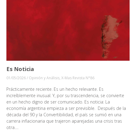
Es Noticia
01/05/2026
/
Opinión y Análisis
,
X-Mas Revista N°86
Prácticamente reciente. Es un hecho relevante. Es
increíblemente inusual. Y, por su trascendencia, se convierte
en un hecho digno de ser comunicado. Es noticia: La
economía argentina empieza a ser previsible. Después de la
década del 90 y la Convertibilidad, el país se sumió en una
carrera inflacionaria que trajeron aparejadas una crisis tras
otra.…