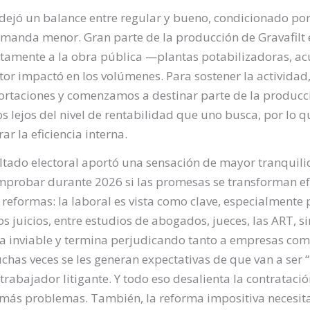
 dejó un balance entre regular y bueno, condicionado p
manda menor. Gran parte de la producción de Gravafilt e
ctamente a la obra pública —plantas potabilizadoras, a
ctor impactó en los volúmenes. Para sostener la activida
ortaciones y comenzamos a destinar parte de la producci
 lejos del nivel de rentabilidad que uno busca, por lo q
ar la eficiencia interna.
ultado electoral aportó una sensación de mayor tranquili
omprobar durante 2026 si las promesas se transforman ef
s reformas: la laboral es vista como clave, especialmente
s juicios, entre estudios de abogados, jueces, las ART, s
a inviable y termina perjudicando tanto a empresas co
has veces se les generan expectativas de que van a ser “m
trabajador litigante. Y todo eso desalienta la contrataci
más problemas. También, la reforma impositiva necesita c