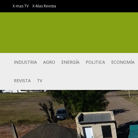
Ir
X-mas TV
X-Mas Revista
al
contenido
INDUSTRIA
AGRO
ENERGÍA
POLITICA
ECONOMÍA
REVISTA
TV