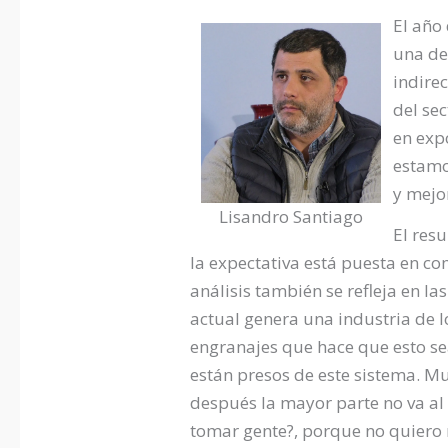
El año
una de
indire
del se
en exp
estamos
y mejor
Lisandro Santiago
El res
la expectativa está puesta en c
análisis también se refleja en la
actual genera una industria de lo
engranajes que hace que esto se
están presos de este sistema. Muc
después la mayor parte no va al 
tomar gente?, porque no quiero 