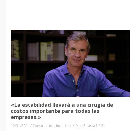
«La estabilidad llevará a una cirugía de
costos importante para todas las
empresas.»
12/31/2024
/
Construcción
,
Industria
,
X-Mas Revista N° 81