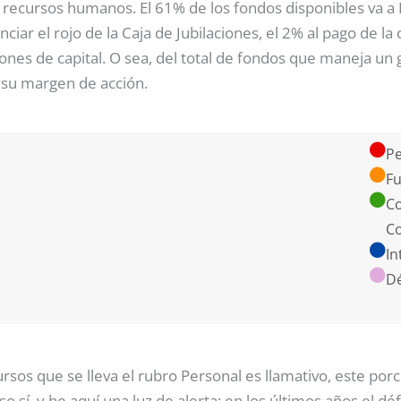
e recursos humanos. El 61% de los fondos disponibles va a 
iar el rojo de la Caja de Jubilaciones, el 2% al pago de la
ones de capital. O sea, del total de fondos que maneja un
 su margen de acción.
Pe
F
Co
C
In
Dé
cursos que se lleva el rubro Personal es llamativo, este po
sí, y he aquí una luz de alerta: en los últimos años el défi