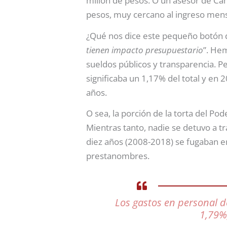
millón de pesos. O un asesor de Cá
pesos, muy cercano al ingreso mens
¿Qué nos dice este pequeño botón d
tiene
n impacto presupuestario
”. He
sueldos públicos y transparencia. 
significaba un 1,17% del total y en
años.
O sea, la porción de la torta del Po
Mientras tanto, nadie se detuvo a 
diez años (2008-2018) se fugaban en
prestanombres.
Los gastos en personal de
1,79%,