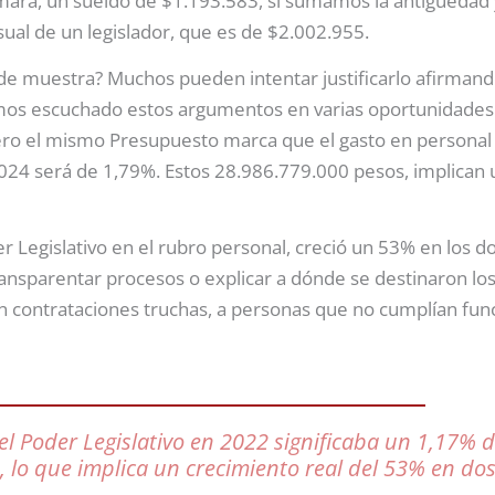
mara, un sueldo de $1.193.583, si sumamos la antigüedad
ual de un legislador, que es de $2.002.955.
e muestra? Muchos pueden intentar justificarlo afirmand
mos escuchado estos argumentos en varias oportunidades 
Pero el mismo Presupuesto marca que el gasto en personal 
 2024 será de 1,79%. Estos 28.986.779.000 pesos, implican
der Legislativo en el rubro personal, creció un 53% en los d
transparentar procesos o explicar a dónde se destinaron l
 contrataciones truchas, a personas que no cumplían funci
l Poder Legislativo en 2022 significaba un 1,17% d
 lo que implica un crecimiento real del 53% en do