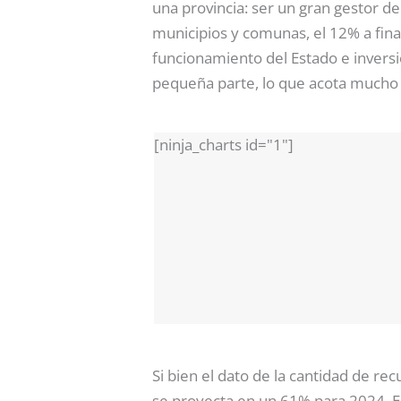
una provincia: ser un gran gestor d
municipios y comunas, el 12% a financ
funcionamiento del Estado e inversi
pequeña parte, lo que acota mucho
[ninja_charts id="1"]
Si bien el dato de la cantidad de re
se proyecta en un 61% para 2024. Eso 