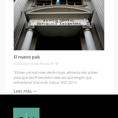
El nuevo país
05/30/2024
/
X-mas Revista N° 78
"El bien y el mal viven dentro tuyo, alimenta más al bien
para que sea el vencedor cada vez que tengan que
enfrentarse” (Facundo Cabral 1937-2011)
Leer más 🠒