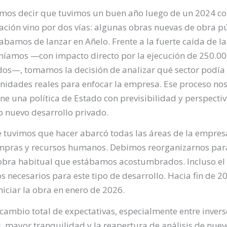
mos decir que tuvimos un buen año luego de un 2024 co
ación vino por dos vías: algunas obras nuevas de obra púb
abamos de lanzar en Añelo. Frente a la fuerte caída de la
níamos —con impacto directo por la ejecución de 250.00
dos—, tomamos la decisión de analizar qué sector podía 
nidades reales para enfocar la empresa. Ese proceso nos
ene una política de Estado con previsibilidad y perspect
o nuevo desarrollo privado.
 tuvimos que hacer abarcó todas las áreas de la empresa
ompras y recursos humanos. Debimos reorganizarnos pa
e obra habitual que estábamos acostumbrados. Incluso el 
s necesarios para este tipo de desarrollo. Hacia fin de 2
iciar la obra en enero de 2026.
 cambio total de expectativas, especialmente entre inverso
, mayor tranquilidad y la reapertura de análisis de nuev