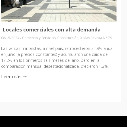
Locales comerciales con alta demanda
08/15/2024
/
Comercio y Servicios
,
Construcción
,
X-Mas Revista N° 79
Las ventas minoristas, a nivel país, retrocedieron 21,9% anual
en junio (a precios constantes) y acumularon una caída de
17,2% en los primeros seis meses del año, pero en la
comparación mensual desestacionalizada, crecieron 1,2%.
Leer más 🠒