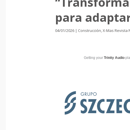
“Transforma
para adaptar
04/01/2026
|
Construcción
,
X-Mas Revista 
Getting your
Trinity Audio
pla