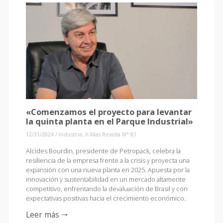
«Comenzamos el proyecto para levantar
la quinta planta en el Parque Industrial»
12/31/2024
/
Industria
,
X-Mas Revista N° 81
Alcides Bourdin, presidente de Petropack, celebra la
resiliencia de la empresa frente a la crisis y proyecta una
expansión con una nueva planta en 2025. Apuesta por la
innovación y sustentabilidad en un mercado altamente
competitivo, enfrentando la devaluación de Brasil y con
expectativas positivas hacia el crecimiento económico.
Leer más 🠒