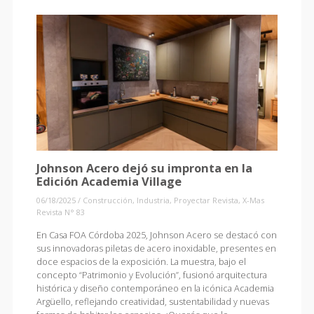
Johnson Acero dejó su impronta en la
Edición Academia Village
06/18/2025
/
Construcción
,
Industria
,
Proyectar Revista
,
X-Mas
Revista N° 83
En Casa FOA Córdoba 2025, Johnson Acero se destacó con
sus innovadoras piletas de acero inoxidable, presentes en
doce espacios de la exposición. La muestra, bajo el
concepto “Patrimonio y Evolución”, fusionó arquitectura
histórica y diseño contemporáneo en la icónica Academia
Argüello, reflejando creatividad, sustentabilidad y nuevas