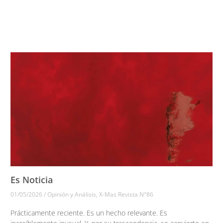
Es Noticia
01/05/2026
/
Opinión y Análisis
,
X-Mas Revista N°86
Prácticamente reciente. Es un hecho relevante. Es