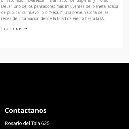
El historiador Yuval Noah Harari, autor de “Sapiens” y “Homo
Deus”, uno de los pensadores más influyentes del planeta, acaba
de publicar su nuevo libro “Nexus”, una breve historia de las
redes de información desde la Edad de Piedra hasta la IA.
Leer más 🠒
Rosario del Tala 625