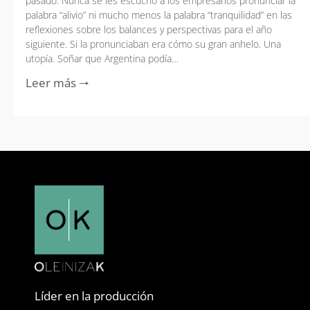
pasado. Nunca se les escuchó a los empresarios pronunciar la
palabra “alivio” ni mucho menos la palabra “tranquilidad” en las
reflexiones sobre los balances y perspectivas para el año
siguiente. Si la pronunciaban era cómo su gran anhelo. Una
utopía. Soñar que Argentina podía…
Leer más 🠒
Líder en la producción