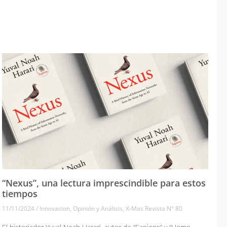
“Nexus”, una lectura imprescindible para estos
tiempos
11/11/2024
/
Innovacion
,
Opinión y Análisis
,
X-Mas Revista N° 80