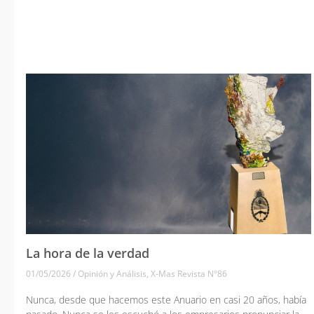
La hora de la verdad
01/05/2026
/
Opinión y Análisis
,
X-Mas Revista N°86
Nunca, desde que hacemos este Anuario en casi 20 años, había