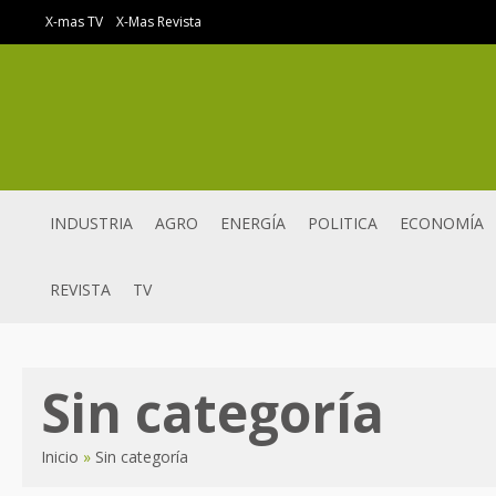
Ir
X-mas TV
X-Mas Revista
al
contenido
INDUSTRIA
AGRO
ENERGÍA
POLITICA
ECONOMÍA
REVISTA
TV
Sin categoría
Inicio
Sin categoría