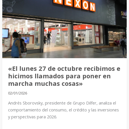
27
de
octubre
recibimos
e
hicimos
llamados
para
poner
«El lunes 27 de octubre recibimos e
en
hicimos llamados para poner en
marcha
marcha muchas cosas»
muchas
02/01/2026
cosas»
Andrés Sborovsky, presidente de Grupo Dilfer, analiza el
comportamiento del consumo, el crédito y las inversiones
y perspectivas para 2026.