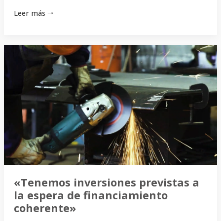
Leer más 🠒
«Tenemos
inversiones
previstas
a
la
espera
de
financiamiento
coherente»
«Tenemos inversiones previstas a
la espera de financiamiento
coherente»