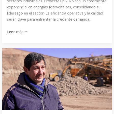
sectores industriales. Proyecta un 2025 con un crecimiento
exponencial en energías fotovoltaicas, consolidando su
liderazgo en el sector. La eficiencia operativa y la calidad
serán clave para enfrentar la creciente demanda.
Leer más 🠒
«Fue
un
año
de
regular
a
malo
y
con
lluvias