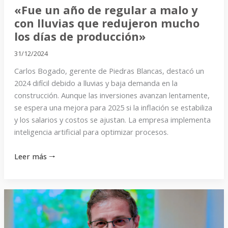
que
«Fue un año de regular a malo y
redujeron
con lluvias que redujeron mucho
mucho
los días de producción»
los
31/12/2024
días
Carlos Bogado, gerente de Piedras Blancas, destacó un
de
2024 difícil debido a lluvias y baja demanda en la
producción»
construcción. Aunque las inversiones avanzan lentamente,
se espera una mejora para 2025 si la inflación se estabiliza
y los salarios y costos se ajustan. La empresa implementa
inteligencia artificial para optimizar procesos.
Leer más 🠒
«La
preocupación
más