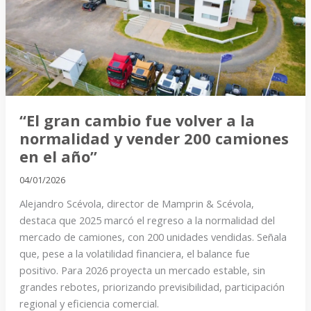
volver
a
la
normalidad
y
vender
200
“El gran cambio fue volver a la
camiones
normalidad y vender 200 camiones
en
en el año”
el
04/01/2026
año”
Alejandro Scévola, director de Mamprin & Scévola,
destaca que 2025 marcó el regreso a la normalidad del
mercado de camiones, con 200 unidades vendidas. Señala
que, pese a la volatilidad financiera, el balance fue
positivo. Para 2026 proyecta un mercado estable, sin
grandes rebotes, priorizando previsibilidad, participación
regional y eficiencia comercial.