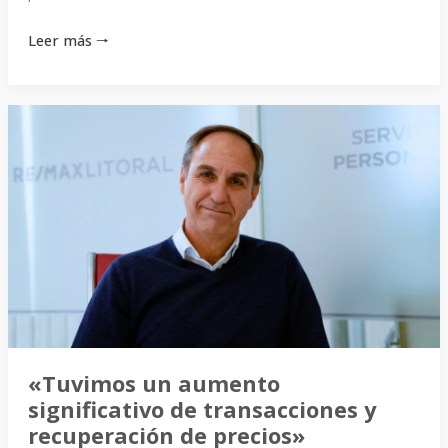
Leer más 🠒
«Tuvimos
un
aumento
significativo
de
transacciones
y
recuperación
de
precios»
«Tuvimos un aumento
significativo de transacciones y
recuperación de precios»