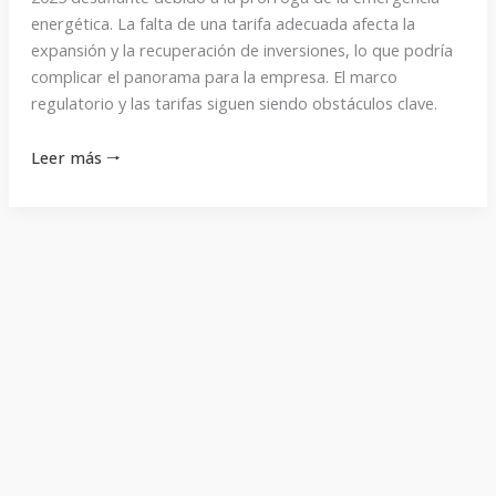
técnica»
energética. La falta de una tarifa adecuada afecta la
expansión y la recuperación de inversiones, lo que podría
complicar el panorama para la empresa. El marco
regulatorio y las tarifas siguen siendo obstáculos clave.
Leer más 🠒
«Trabajamos
para
conseguir
trabajo,
salimos