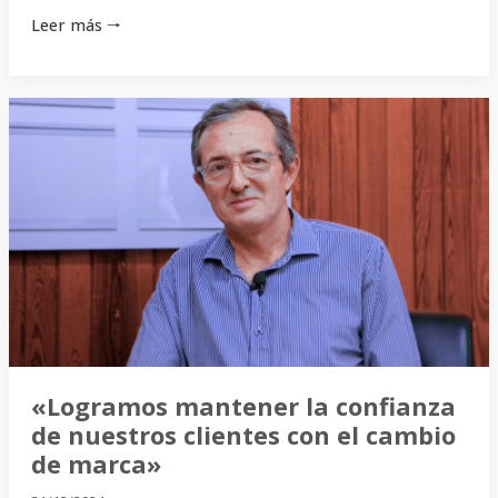
Leer más 🠒
«Logramos
mantener
la
confianza
de
nuestros
clientes
con
el
cambio
de
«Logramos mantener la confianza
marca»
de nuestros clientes con el cambio
de marca»