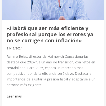
profesional
porque
los
errores
ya
«Habrá que ser más eficiente y
no
profesional porque los errores ya
se
no se corrigen con inflación»
corrigen
31/12/2024
con
Ramiro Reiss, director de Haimovich Concesionarias,
inflación»
destaca que 2024 fue un año de transición, con retos en
rentabilidad. Para 2025, espera un mercado más
competitivo, donde la eficiencia será clave. Destaca la
importancia de ajustar la presión fiscal y adaptarse a un
entorno más exigente.
Leer más 🠒