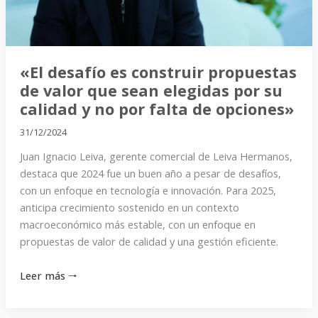
que
sean
elegidas
por
«El desafío es construir propuestas
su
de valor que sean elegidas por su
calidad
calidad y no por falta de opciones»
y
31/12/2024
no
Juan Ignacio Leiva, gerente comercial de Leiva Hermanos,
por
destaca que 2024 fue un buen año a pesar de desafíos,
falta
con un enfoque en tecnología e innovación. Para 2025,
de
anticipa crecimiento sostenido en un contexto
opciones»
macroeconómico más estable, con un enfoque en
propuestas de valor de calidad y una gestión eficiente.
Leer más 🠒