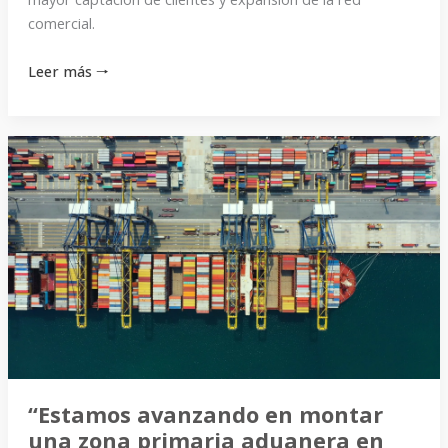
comercial.
Leer más 🠒
“Estamos
avanzando
en
montar
una
zona
primaria
aduanera
en
Paraná”
“Estamos avanzando en montar
una zona primaria aduanera en