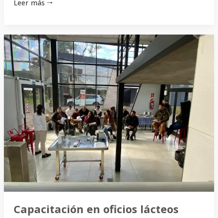
Leer más 🠒
Capacitación
en
oficios
lácteos
Capacitación en oficios lácteos