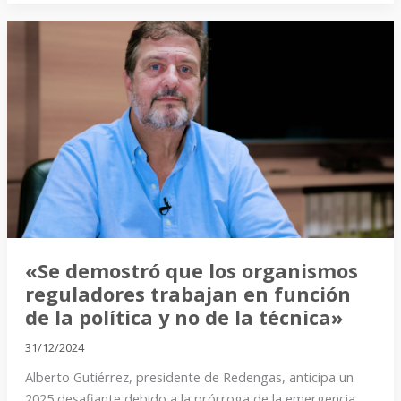
«Se
demostró
que
los
organismos
reguladores
trabajan
en
función
de
la
«Se demostró que los organismos
política
reguladores trabajan en función
y
de la política y no de la técnica»
no
31/12/2024
de
Alberto Gutiérrez, presidente de Redengas, anticipa un
la
2025 desafiante debido a la prórroga de la emergencia