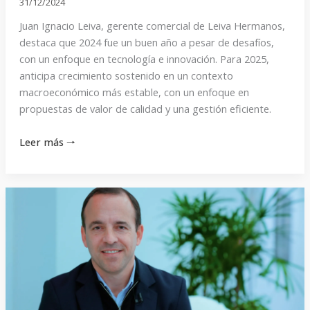
31/12/2024
Juan Ignacio Leiva, gerente comercial de Leiva Hermanos,
destaca que 2024 fue un buen año a pesar de desafíos,
con un enfoque en tecnología e innovación. Para 2025,
anticipa crecimiento sostenido en un contexto
macroeconómico más estable, con un enfoque en
propuestas de valor de calidad y una gestión eficiente.
Leer más 🠒
«El
desafío
es
construir
propuestas
de
valor