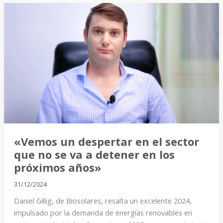
«Vemos
un
despertar
en
el
sector
que
no
se
va
a
«Vemos un despertar en el sector
detener
que no se va a detener en los
en
próximos años»
los
31/12/2024
próximos
Daniel Gillig, de Biosolares, resalta un excelente 2024,
años»
impulsado por la demanda de energías renovables en