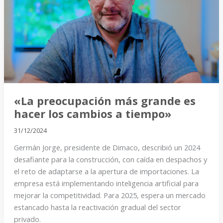
grande
es
hacer
los
cambios
a
tiempo»
«La preocupación más grande es
hacer los cambios a tiempo»
31/12/2024
Germán Jorge, presidente de Dimaco, describió un 2024
desafiante para la construcción, con caída en despachos y
el reto de adaptarse a la apertura de importaciones. La
empresa está implementando inteligencia artificial para
mejorar la competitividad. Para 2025, espera un mercado
estancado hasta la reactivación gradual del sector
privado.