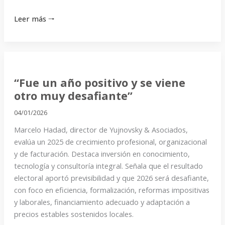
Leer más 🠒
“Fue
un
“Fue un año positivo y se viene
año
otro muy desafiante”
positivo
y
04/01/2026
se
Marcelo Hadad, director de Yujnovsky & Asociados,
viene
evalúa un 2025 de crecimiento profesional, organizacional
otro
y de facturación. Destaca inversión en conocimiento,
muy
tecnología y consultoría integral. Señala que el resultado
desafiante”
electoral aportó previsibilidad y que 2026 será desafiante,
con foco en eficiencia, formalización, reformas impositivas
y laborales, financiamiento adecuado y adaptación a
precios estables sostenidos locales.