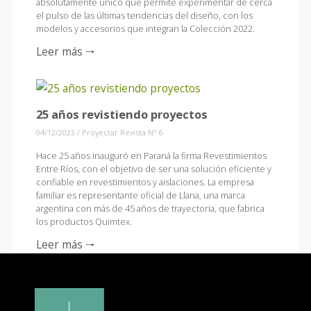
absolutamente único que permite experimentar de cerca
el pulso de las últimas tendencias del diseño, con los
modelos y accesorios que integran la Colección 2022.
Leer más 🠒
25 años revistiendo proyectos
04/12/2023
/
Proyectar Revista Nº 6
Hace 25 años inauguró en Paraná la firma Revestimientos
Entre Ríos, con el objetivo de ser una solución eficiente y
confiable en revestimientos y aislaciones. La empresa
familiar es representante oficial de Llana, una marca
argentina con más de 45 años de trayectoria, que fabrica
los productos Quimtex.
Leer más 🠒