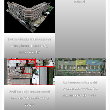
natural.
Del modelado tridimensional
a los planos de plantas y
cortes en CAD.
Volúmenes: cálculo del
avance semanal de los
Análisis del proyecto con el
movimientos de suelo.
mosaico ortorectificado a
escala.