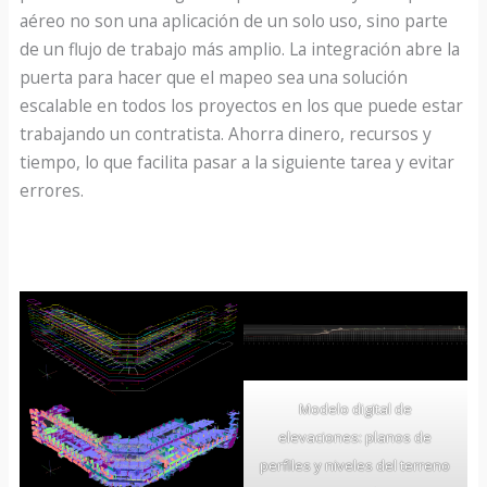
aéreo no son una aplicación de un solo uso, sino parte
de un flujo de trabajo más amplio. La integración abre la
puerta para hacer que el mapeo sea una solución
escalable en todos los proyectos en los que puede estar
trabajando un contratista. Ahorra dinero, recursos y
tiempo, lo que facilita pasar a la siguiente tarea y evitar
errores.
Modelo digital de
elevaciones: planos de
perfiles y niveles del terreno