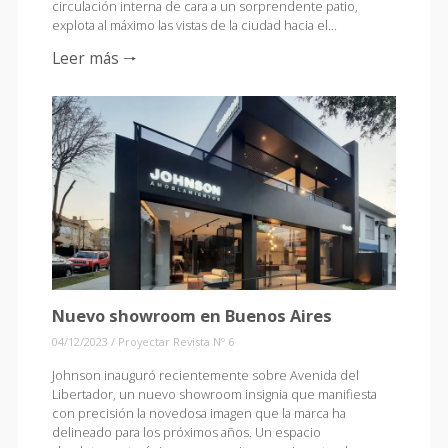
circulación interna de cara a un sorprendente patio,
explota al máximo las vistas de la ciudad hacia el…
Leer más 🠒
Nuevo showroom en Buenos Aires
04/12/2023
/
Proyectar Revista Nº 6
Johnson inauguró recientemente sobre Avenida del
Libertador, un nuevo showroom insignia que manifiesta
con precisión la novedosa imagen que la marca ha
delineado para los próximos años. Un espacio