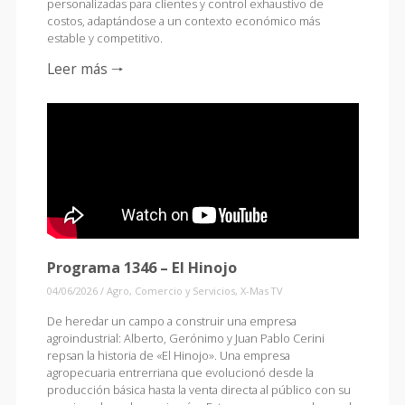
personalizadas para clientes y control exhaustivo de
costos, adaptándose a un contexto económico más
estable y competitivo.
Leer más 🠒
Programa 1346 – El Hinojo
04/06/2026
/
Agro
,
Comercio y Servicios
,
X-Mas TV
De heredar un campo a construir una empresa
agroindustrial: Alberto, Gerónimo y Juan Pablo Cerini
repsan la historia de «El Hinojo». Una empresa
agropecuaria entrerriana que evolucionó desde la
producción básica hasta la venta directa al público con su